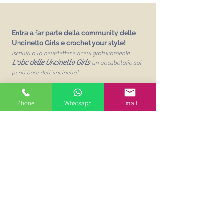
Entra a far parte della community delle
Uncinetto Girls e crochet your style!
Iscriviti alla newsletter e ricevi gratuitamente
L'abc delle Uncinetto Girls
un vocabolario sui
punti base dell'uncinetto!
Email
Phone
Whatsapp
Email
Unisciti alla mailing list
Acconsento al trattamento dei
miei dati personalit per finalità
commerciali. Leggi la Privacy
Policy