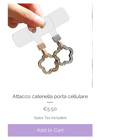
Attacco catenella porta cellulare
Price
€5.50
Sales Tax Included
Add to Cart