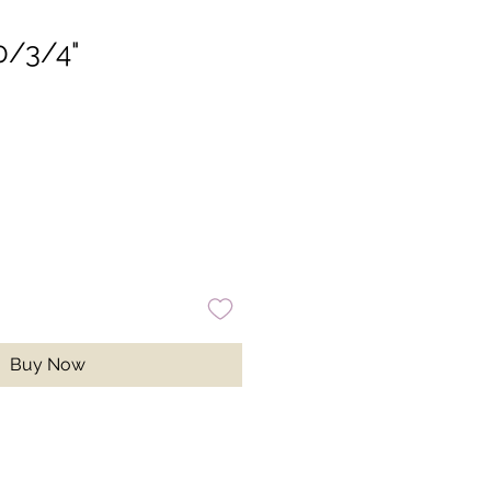
0/3/4"
Buy Now