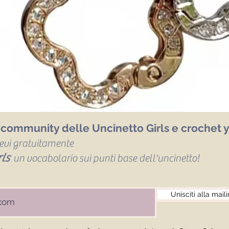
a community delle Uncinetto Girls e crochet y
icevi gratuitamente
ls
un vocabolario sui punti base dell'uncinetto!
Unisciti alla maili
Attacco catenella porta cellulare
Quick View