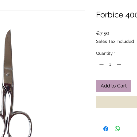
Forbice 40
Price
€7.50
Sales Tax Included
Quantity
*
Add to Cart