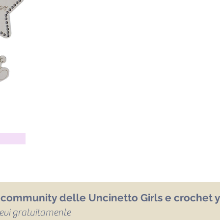
a community delle Uncinetto Girls e crochet y
icevi gratuitamente