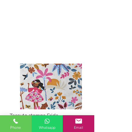
Tessuto stampa Frida
€14.80
Phone
Whatsapp
Email