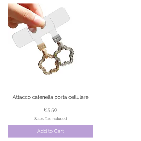
Attacco catenella porta cellulare
Price
€5.50
Sales Tax Included
Add to Cart