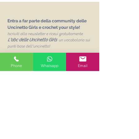
Entra a far parte della community delle
Uncinetto Girls e crochet your style!
Iscriviti alla newsletter e ricevi gratuitamente
L'abc delle Uncinetto Girls
un vocabolario sui
punti base dell'uncinetto!
Email
Phone
Whatsapp
Email
Unisciti alla mailing list
Acconsento al trattamento dei
miei dati personalit per finalità
commerciali. Leggi la Privacy
Policy