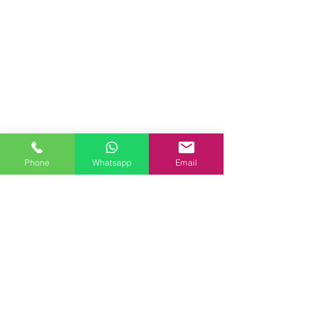
Phone
Whatsapp
Email
Entra a far parte della community delle
Uncinetto Girls e crochet your style!
Iscriviti alla newsletter e ricevi gratuitamente
L'abc delle Uncinetto Girls
un vocabolario sui
punti base dell'uncinetto!
Email