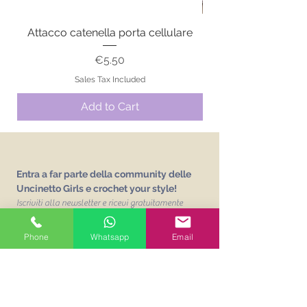
Attacco catenella porta cellulare
Price
€5.50
Sales Tax Included
Add to Cart
Entra a far parte della community delle
Uncinetto Girls e crochet your style!
Iscriviti alla newsletter e ricevi gratuitamente
L'abc delle Uncinetto Girls
un vocabolario sui
punti base dell'uncinetto!
Phone
Whatsapp
Email
Email
Unisciti alla mailing list