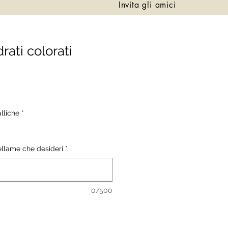
Invita gli amici
rati colorati
alliche
*
pellame che desideri
*
0/500