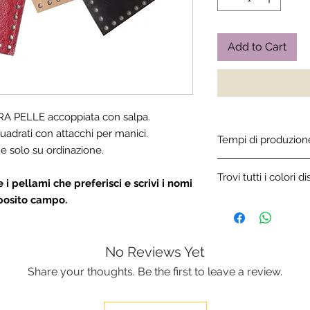
Add to Cart
VERA PELLE accoppiata con salpa.
adrati con attacchi per manici.
Tempi di produzion
 e solo su ordinazione.
Tutti gli articoli in 
Trovi tutti i colori di
artigianalmente e so
 i pellami che preferisci e scrivi i nomi
di produzione variano
pposito campo.
Clicca qui per sfogli
No Reviews Yet
Share your thoughts. Be the first to leave a review.