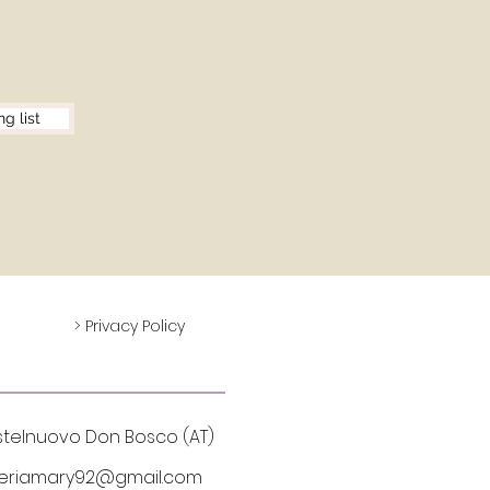
ng list
> Privacy Policy
lnuovo Don Bosco (AT)
eriamary92@gmail.com