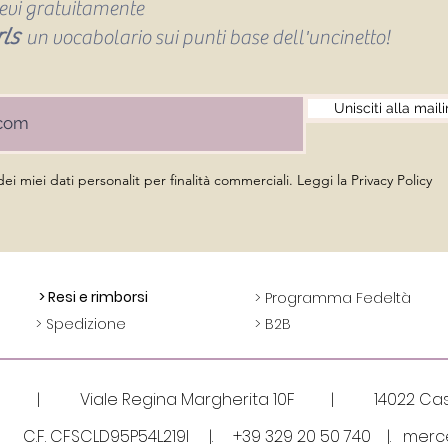
icevi gratuitamente
ls
un vocabolario sui punti base dell'uncinetto!
Unisciti alla maili
Attacco catenella porta cellulare
Quick View
i miei dati personalit per finalità commerciali. Leggi la Privacy Policy
Price
€5.50
Sales Tax Included
> Resi e rimborsi
> Programma Fedeltà
> Spedizione
> B2B
gni | Viale Regina Margherita 10F | 14022 Caste
3 | C.F. CFSCLD95P54L219I |.
+39 329 20 50 740 |.
merc