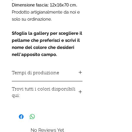
Dimensione fascia: 12x16x70 cm.
Prodotto artigianalmente da noi e
solo su ordinazione.
Sfoglia la gallery per scegliere il
pellame che preferisci e scrivi il
nome del colore che desideri
nell'apposito campo.
Tempi di produzione
Tutti gli articoli in vera pelle sono
Trovi tutti i colori disponibili
realizzati da noi artigianalmente e
qui:
solo su ordinazione pertanto i tempi
di produzione variano da 10 ai 15
Clicca qui per sfogliare la gallary
giorni lavorativi.
No Reviews Yet