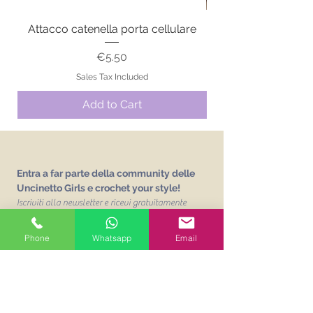
Attacco catenella porta cellulare
Price
€5.50
Sales Tax Included
Add to Cart
Entra a far parte della community delle
Uncinetto Girls e crochet your style!
Iscriviti alla newsletter e ricevi gratuitamente
L'abc delle Uncinetto Girls
un vocabolario sui
punti base dell'uncinetto!
Phone
Whatsapp
Email
Email
Unisciti alla mailing list