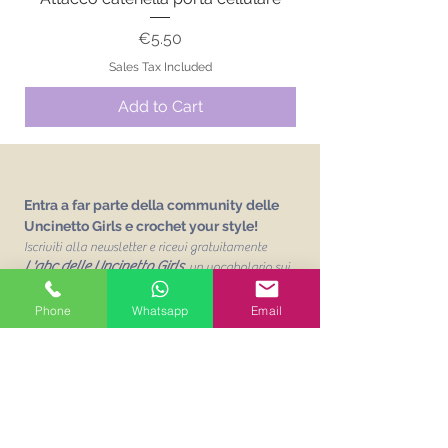
Price
€5.50
Sales Tax Included
Add to Cart
Entra a far parte della community delle
Uncinetto Girls e crochet your style!
Iscriviti alla newsletter e ricevi gratuitamente
L'abc delle Uncinetto Girls
un vocabolario sui
punti base dell'uncinetto!
Phone
Whatsapp
Email
Email
Unisciti alla mailing list
Acconsento al trattamento dei