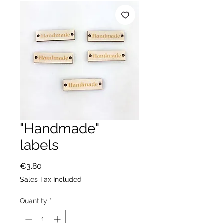
"Handmade"
labels
Price
€3.80
Sales Tax Included
Quantity
*