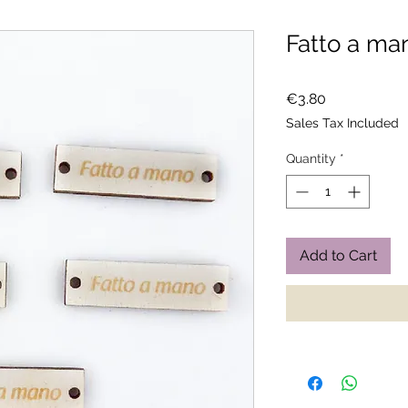
Fatto a ma
Price
€3.80
Sales Tax Included
Quantity
*
Add to Cart