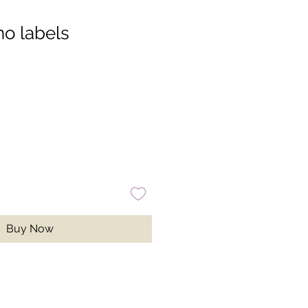
no labels
Buy Now