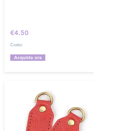
su ordinazione.
Sfoglia la gallery per scegliere il pellame
che preferisci e scrivi il nome del colore
che desideri nell'apposito campo.
€4.50
Costo:
Acquista ora