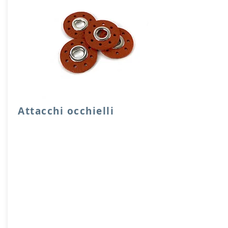
Attacchi occhielli
Quattro attacchi rotondi di rinforzo con
occhielli in vera pelle.
Dimensione foro 1 cm, diensione
attacco 3,5 cm
Prodotto artigianalmente da noi e solo
su ordinazione.
Sfoglia la gallery per scegliere il
pellame che preferisci e scrivi il nome
del colore che desideri nell'apposito
campo.