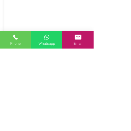
Salvaspalla in vera pelle con occhielli,
accoppiata con salpa.
Dimensione 20,5x4 cm
Prodotto artigianalmente da noi e solo
su ordinazione.
Sfoglia la gallery per scegliere il
pellame che preferisci e scrivi il nome
Phone
Whatsapp
Email
del colore che desideri nell'apposito
campo.
€6.50
Costo:
Acquista ora