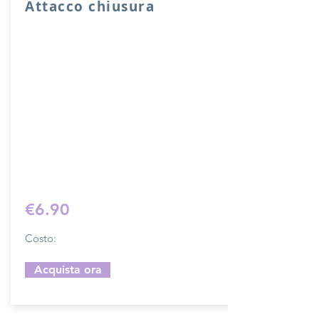
Attacco chiusura
Attacco usato per chiusura sacche o
borse con fori di cucitura.
Lunghezza complessiva di ganci 10 cm,
larghezza 2 cm.
Il costo si riferisce ad una chiusura
completa.
Prodotto artigianalmente da noi e solo
su ordinazione.
Sfoglia la gallery per scegliere il
pellame che preferisci e scrivi il nome
del colore che desideri nell'apposito
campo.
€6.90
Costo:
Acquista ora