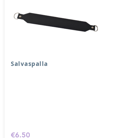
Salvaspalla
Salvaspalla in vera pelle accoppiata con
salpa e attacchi a mezzaluna.
Dimensione 30x 4 cm.
Prodotto artigianalmente da noi e solo
su ordinazione.
Sfoglia la gallery per scegliere il
pellame che preferisci e scrivi il nome
del colore che desideri nell'apposito
campo.
€6.50