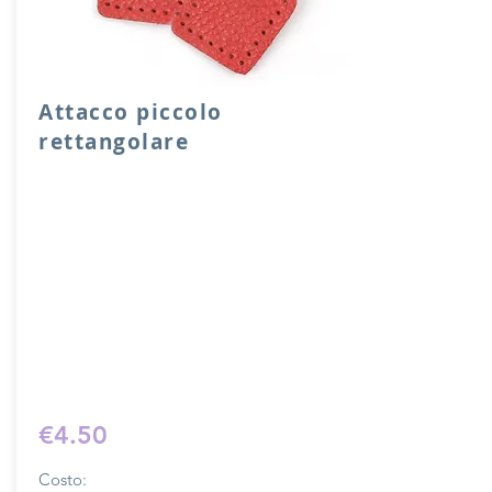
Attacco piccolo
rettangolare
Attacco rettangolare di rinforzo in vera
pelle con anello per attacco manico o
tracolla.
Dimensione 4x5 cm, il costo si riferisce
ad una coppia di attacchi.
Prodotto artigianalmente da noi e solo
su ordinazione.
Sfoglia la gallery per scegliere il
pellame che preferisci e scrivi il nome
del colore che desideri nell'apposito
campo.
€4.50
Costo: