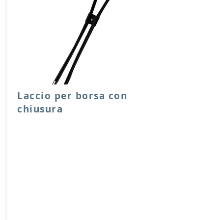
Laccio per borsa con
chiusura
Laccio per chiusura sacche o borse,
facile e scorrevole da utilizzare, con
ferma laccio e capicoda in metallo.
Lunghezze disponibili 65, 90 cm.
Prodotto artigianalmente da noi e solo
su ordinazione.
Sfoglia la gallery per scegliere il
pellame che preferisci e scrivi il nome
del colore che desideri nell'apposito
campo.