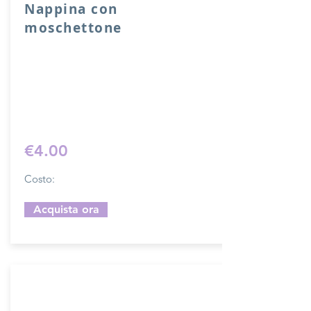
Nappina con
moschettone
Nappina con moschettone in vera pelle.
Lunghezza 10 cm.
Sfoglia la gallery per scegliere il
pellame che preferisci e scrivi il nome
del colore che desideri nell'apposito
campo.
€4.00
Costo:
Acquista ora