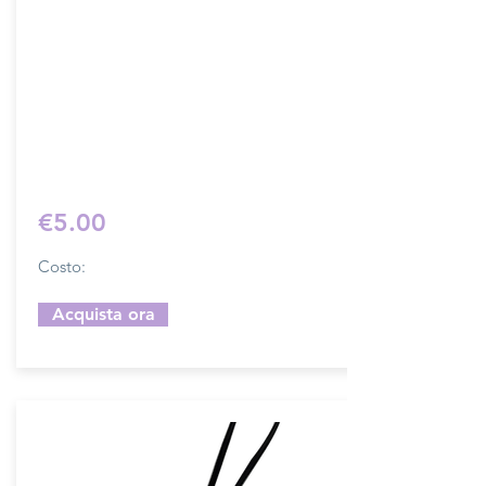
tracolla.
Dimensione 4x5 cm, il costo si riferisce
ad una coppia di attacchi.
Prodotto artigianalmente da noi e solo
su ordinazione.
Sfoglia la gallery per scegliere il
pellame che preferisci e scrivi il nome
del colore che desideri nell'apposito
campo.
€5.00
Costo:
Acquista ora