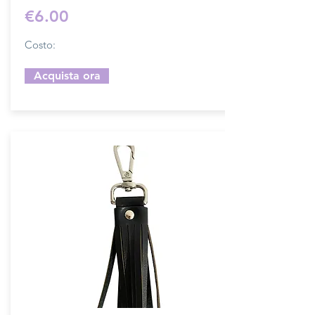
€6.00
Costo:
Acquista ora