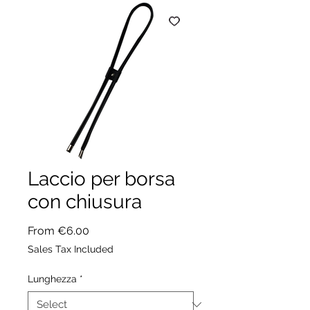
Laccio per borsa
con chiusura
Sale
From
€6.00
Price
Sales Tax Included
Lunghezza
*