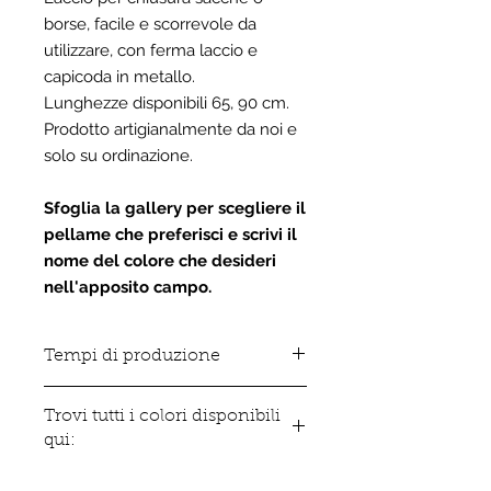
borse, facile e scorrevole da
utilizzare, con ferma laccio e
capicoda in metallo.
Lunghezze disponibili 65, 90 cm.
Prodotto artigianalmente da noi e
solo su ordinazione.
Sfoglia la gallery per scegliere il
pellame che preferisci e scrivi il
nome del colore che desideri
nell'apposito campo.
Tempi di produzione
Tutti gli articoli in vera pelle sono
Trovi tutti i colori disponibili
realizzati da noi artigianalmente e
qui:
solo su ordinazione pertanto i tempi
di produzione variano da 5 a 8 giorni
Clicca qui per sfogliare la gallary
lavorativi.