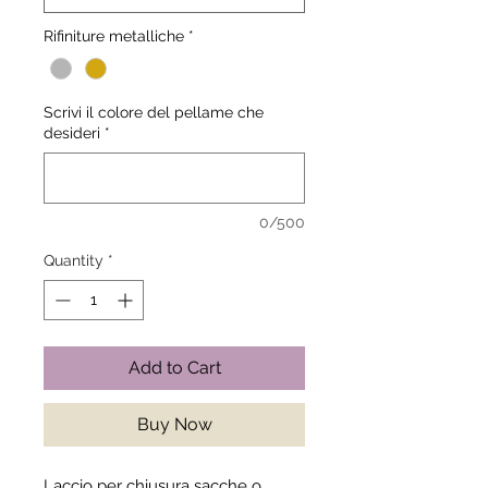
Rifiniture metalliche
*
Scrivi il colore del pellame che
desideri
*
0/500
Quantity
*
Add to Cart
Buy Now
Laccio per chiusura sacche o