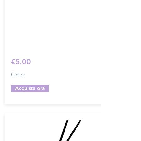
Dimensione 4x5 cm, il costo si riferisce
ad una coppia di attacchi.
Prodotto artigianalmente da noi e solo
su ordinazione.
Sfoglia la gallery per scegliere il
pellame che preferisci e scrivi il nome
del colore che desideri nell'apposito
campo.
€5.00
Costo:
Acquista ora