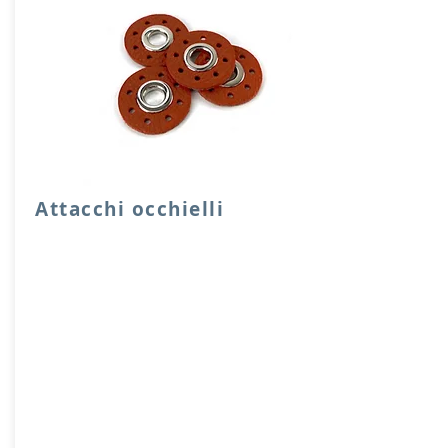
Attacchi occhielli
Quattro attacchi rotondi di rinforzo con
occhielli in vera pelle.
Dimensione foro 1 cm, diensione
attacco 3,5 cm
Prodotto artigianalmente da noi e solo
su ordinazione.
Sfoglia la gallery per scegliere il
pellame che preferisci e scrivi il nome
del colore che desideri nell'apposito
campo.