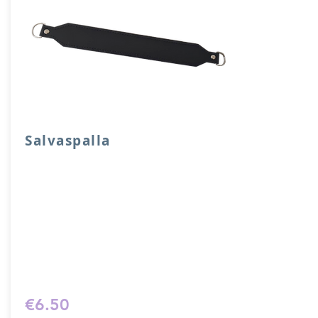
Salvaspalla
Salvaspalla in vera pelle accoppiata con
salpa e attacchi a mezzaluna.
Dimensione 30x 4 cm.
Prodotto artigianalmente da noi e solo
su ordinazione.
Sfoglia la gallery per scegliere il
pellame che preferisci e scrivi il nome
del colore che desideri nell'apposito
campo.
€6.50