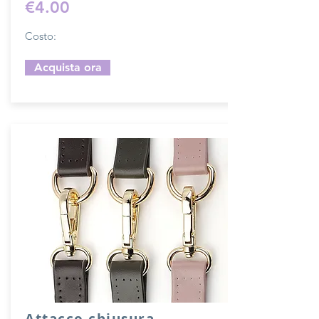
€4.00
Costo:
Acquista ora
Attacco chiusura