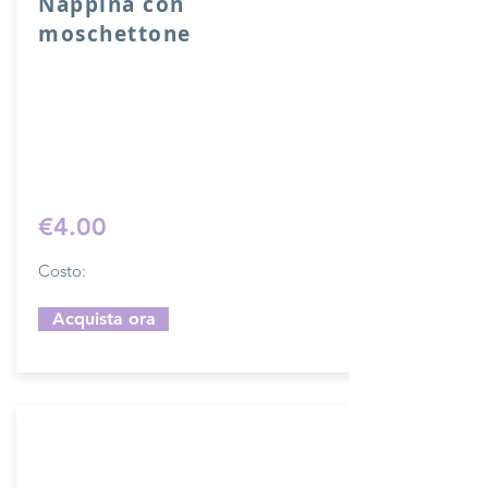
Nappina con
moschettone
Nappina con moschettone in vera pelle.
Lunghezza 10 cm.
Sfoglia la gallery per scegliere il
pellame che preferisci e scrivi il nome
del colore che desideri nell'apposito
campo.
€4.00
Costo:
Acquista ora