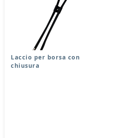
Laccio per borsa con
chiusura
Laccio per chiusura sacche o borse,
facile e scorrevole da utilizzare, con
ferma laccio e capicoda in metallo.
Lunghezze disponibili 65, 90 cm.
Prodotto artigianalmente da noi e solo
su ordinazione.
Sfoglia la gallery per scegliere il
pellame che preferisci e scrivi il nome
del colore che desideri nell'apposito
campo.