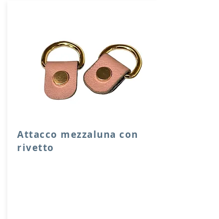
Attacco mezzaluna con
rivetto
Attacco mezzaluna con rivetto a vite in
vera pelle con anello per attacco
manico o tracolla.
Dimensione 4x2,5 cm, il costo si riferisce
ad una coppia di attacchi.
Prodotto artigianalmente da noi e solo
su ordinazione.