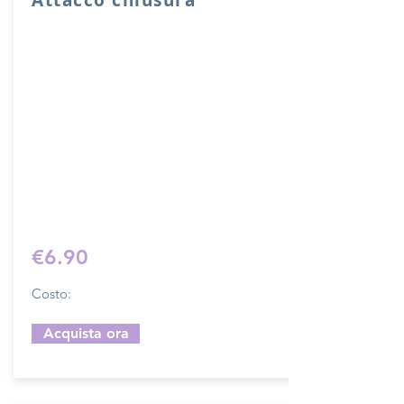
Attacco usato per chiusura sacche o
borse con fori di cucitura.
Lunghezza complessiva di ganci 10 cm,
larghezza 2 cm.
Il costo si riferisce ad una chiusura
completa.
Prodotto artigianalmente da noi e solo
su ordinazione.
Sfoglia la gallery per scegliere il
pellame che preferisci e scrivi il nome
del colore che desideri nell'apposito
campo.
€6.90
Costo:
Acquista ora