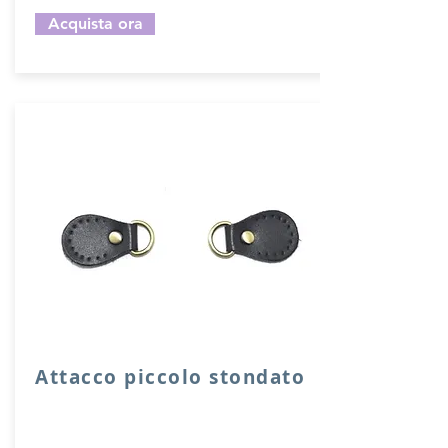
Acquista ora
Attacco piccolo stondato
Attacco stondato di rinforzo in vera
pelle con anello per attacco manico o
tracolla.