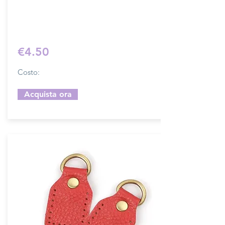
Sfoglia la gallery per scegliere il pellame
che preferisci e scrivi il nome del colore
che desideri nell'apposito campo.
€4.50
Costo:
Acquista ora