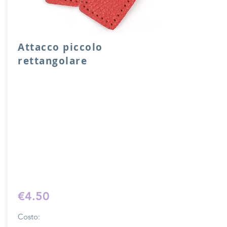
Attacco piccolo
rettangolare
Attacco rettangolare di rinforzo in vera
pelle con anello per attacco manico o
tracolla.
Dimensione 4x5 cm, il costo si riferisce
ad una coppia di attacchi.
Prodotto artigianalmente da noi e solo
su ordinazione.
Sfoglia la gallery per scegliere il
pellame che preferisci e scrivi il nome
del colore che desideri nell'apposito
campo.
€4.50
Costo: