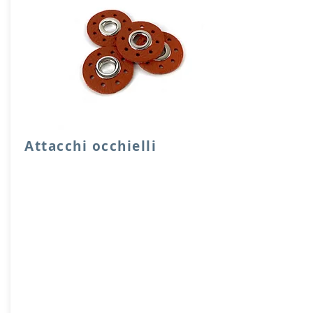
Attacchi occhielli
Quattro attacchi rotondi di rinforzo con
occhielli in vera pelle.
Dimensione foro 1 cm, diensione
attacco 3,5 cm
Prodotto artigianalmente da noi e solo
su ordinazione.
Sfoglia la gallery per scegliere il
pellame che preferisci e scrivi il nome
del colore che desideri nell'apposito
campo.