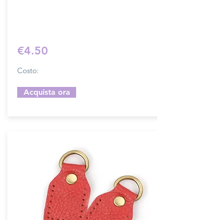
Sfoglia la gallery per scegliere il pellame
che preferisci e scrivi il nome del colore
che desideri nell'apposito campo.
€4.50
Costo:
Acquista ora