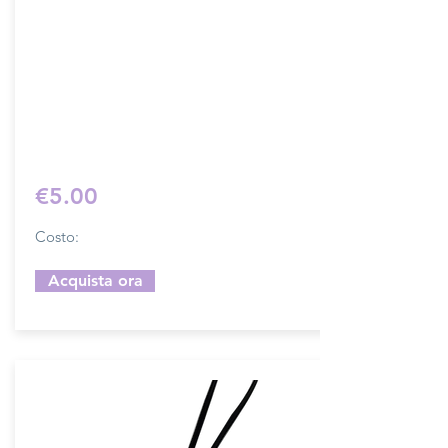
Dimensione 4x5 cm, il costo si riferisce
ad una coppia di attacchi.
Prodotto artigianalmente da noi e solo
su ordinazione.
Sfoglia la gallery per scegliere il
pellame che preferisci e scrivi il nome
del colore che desideri nell'apposito
campo.
€5.00
Costo:
Acquista ora