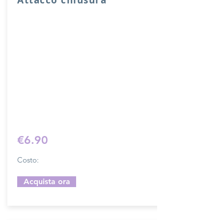
Attacco usato per chiusura sacche o
borse con fori di cucitura.
Lunghezza complessiva di ganci 10 cm,
larghezza 2 cm.
Il costo si riferisce ad una chiusura
completa.
Prodotto artigianalmente da noi e solo
su ordinazione.
Sfoglia la gallery per scegliere il
pellame che preferisci e scrivi il nome
del colore che desideri nell'apposito
campo.
€6.90
Costo:
Acquista ora