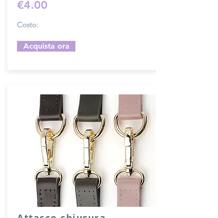
€4.00
Costo:
Acquista ora
Attacco chiusura