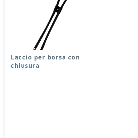
Laccio per borsa con
chiusura
Laccio per chiusura sacche o borse,
facile e scorrevole da utilizzare, con
ferma laccio e capicoda in metallo.
Lunghezze disponibili 65, 90 cm.
Prodotto artigianalmente da noi e solo
su ordinazione.
Sfoglia la gallery per scegliere il
pellame che preferisci e scrivi il nome
del colore che desideri nell'apposito
campo.