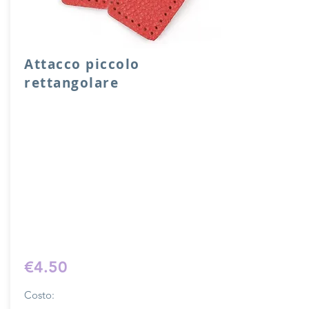
Attacco piccolo
rettangolare
Attacco rettangolare di rinforzo in vera
pelle con anello per attacco manico o
tracolla.
Dimensione 4x5 cm, il costo si riferisce
ad una coppia di attacchi.
Prodotto artigianalmente da noi e solo
su ordinazione.
Sfoglia la gallery per scegliere il
pellame che preferisci e scrivi il nome
del colore che desideri nell'apposito
campo.
€4.50
Costo: