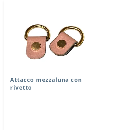
Attacco mezzaluna con
rivetto
Attacco mezzaluna con rivetto a vite in
vera pelle con anello per attacco
manico o tracolla.
Dimensione 4x2,5 cm, il costo si riferisce
ad una coppia di attacchi.
Prodotto artigianalmente da noi e solo
su ordinazione.