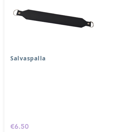
Salvaspalla
Salvaspalla in vera pelle accoppiata con
salpa e attacchi a mezzaluna.
Dimensione 30x 4 cm.
Prodotto artigianalmente da noi e solo
su ordinazione.
Sfoglia la gallery per scegliere il
pellame che preferisci e scrivi il nome
del colore che desideri nell'apposito
campo.
€6.50