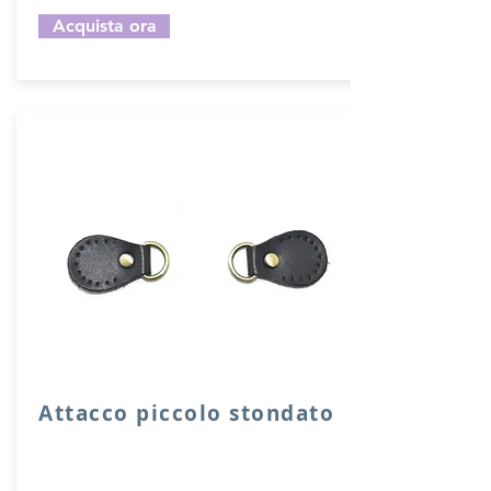
Acquista ora
Attacco piccolo stondato
Attacco stondato di rinforzo in vera
pelle con anello per attacco manico o
tracolla.