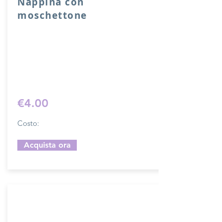
Nappina con
moschettone
Nappina con moschettone in vera pelle.
Lunghezza 10 cm.
Sfoglia la gallery per scegliere il
pellame che preferisci e scrivi il nome
del colore che desideri nell'apposito
campo.
€4.00
Costo:
Acquista ora