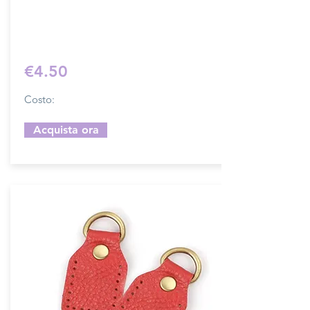
Sfoglia la gallery per scegliere il pellame
che preferisci e scrivi il nome del colore
che desideri nell'apposito campo.
€4.50
Costo:
Acquista ora