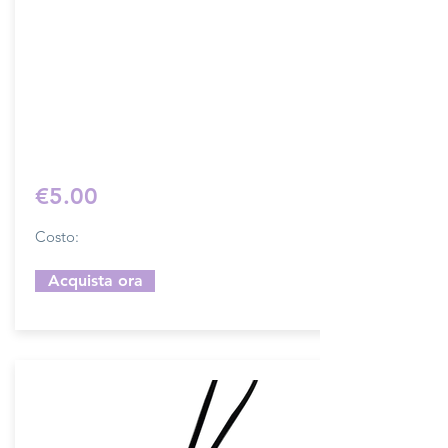
Dimensione 4x5 cm, il costo si riferisce
ad una coppia di attacchi.
Prodotto artigianalmente da noi e solo
su ordinazione.
Sfoglia la gallery per scegliere il
pellame che preferisci e scrivi il nome
del colore che desideri nell'apposito
campo.
€5.00
Costo:
Acquista ora