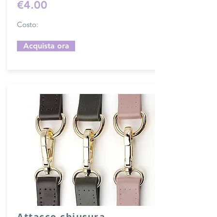
€4.00
Costo:
Acquista ora
Attacco chiusura