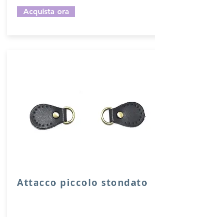
Acquista ora
Attacco piccolo stondato
Attacco stondato di rinforzo in vera
pelle con anello per attacco manico o
tracolla.