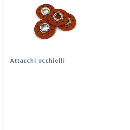
Attacchi occhielli
Quattro attacchi rotondi di rinforzo con
occhielli in vera pelle.
Dimensione foro 1 cm, diensione
attacco 3,5 cm
Prodotto artigianalmente da noi e solo
su ordinazione.
Sfoglia la gallery per scegliere il
pellame che preferisci e scrivi il nome
del colore che desideri nell'apposito
campo.