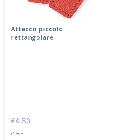
Attacco piccolo
rettangolare
Attacco rettangolare di rinforzo in vera
pelle con anello per attacco manico o
tracolla.
Dimensione 4x5 cm, il costo si riferisce
ad una coppia di attacchi.
Prodotto artigianalmente da noi e solo
su ordinazione.
Sfoglia la gallery per scegliere il
pellame che preferisci e scrivi il nome
del colore che desideri nell'apposito
campo.
€4.50
Costo: