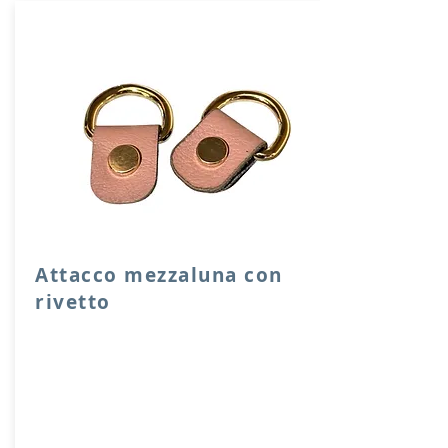
Attacco mezzaluna con
rivetto
Attacco mezzaluna con rivetto a vite in
vera pelle con anello per attacco
manico o tracolla.
Dimensione 4x2,5 cm, il costo si riferisce
ad una coppia di attacchi.
Prodotto artigianalmente da noi e solo
su ordinazione.