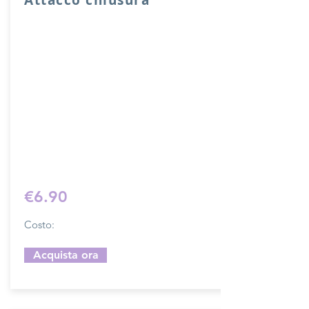
Attacco usato per chiusura sacche o
borse con fori di cucitura.
Lunghezza complessiva di ganci 10 cm,
larghezza 2 cm.
Il costo si riferisce ad una chiusura
completa.
Prodotto artigianalmente da noi e solo
su ordinazione.
Sfoglia la gallery per scegliere il
pellame che preferisci e scrivi il nome
del colore che desideri nell'apposito
campo.
€6.90
Costo:
Acquista ora