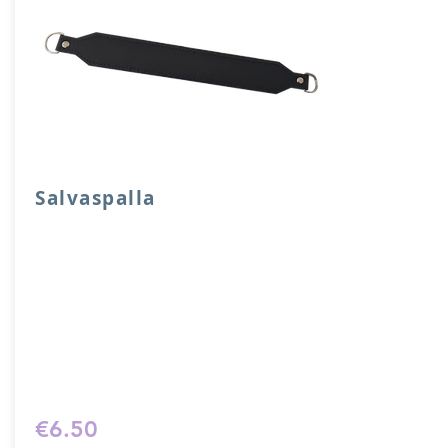
Salvaspalla
Salvaspalla in vera pelle accoppiata con
salpa e attacchi a mezzaluna.
Dimensione 30x 4 cm.
Prodotto artigianalmente da noi e solo
su ordinazione.
Sfoglia la gallery per scegliere il
pellame che preferisci e scrivi il nome
del colore che desideri nell'apposito
campo.
€6.50