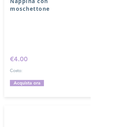
Nappina con
moschettone
Nappina con moschettone in vera pelle.
Lunghezza 10 cm.
Sfoglia la gallery per scegliere il
pellame che preferisci e scrivi il nome
del colore che desideri nell'apposito
campo.
€4.00
Costo:
Acquista ora