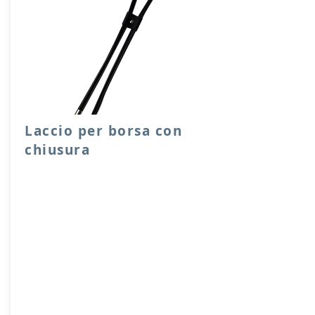
Laccio per borsa con
chiusura
Laccio per chiusura sacche o borse,
facile e scorrevole da utilizzare, con
ferma laccio e capicoda in metallo.
Lunghezze disponibili 65, 90 cm.
Prodotto artigianalmente da noi e solo
su ordinazione.
Sfoglia la gallery per scegliere il
pellame che preferisci e scrivi il nome
del colore che desideri nell'apposito
campo.