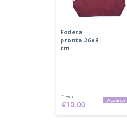
Fodera
pronta 26x8
cm
Fodera realizzata a mano da una 
in foderame di acetato e viscosa t
unita.
All'interno sono presenti due tasc
Misura del fondo 26x8 cm, altezza
cm.
Costo:
Acquista
€10.00