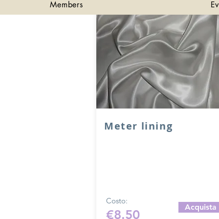
Members
Ev
Meter lining
Lining in viscose acetate, ideal fo
lining bags.
Height 140 cm, available in variou
colors.
The price refers to one meter of f
Costo:
Acquista
€8.50