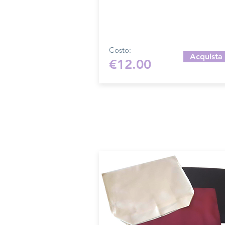
unita.
All'interno sono presenti due tasc
Misura del fondo 30x10 cm, altezz
cm.
Costo:
Acquista
€12.00