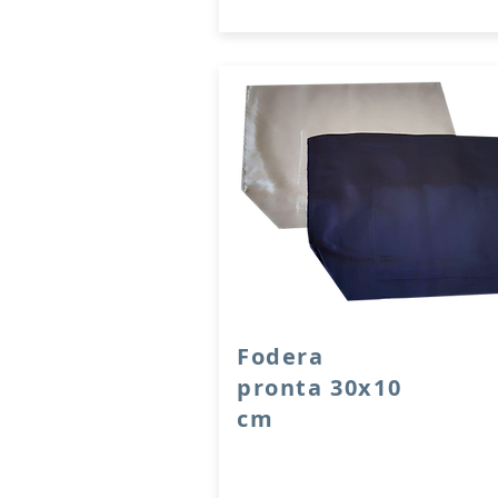
Fodera
pronta 30x10
cm
Fodera realizzata a mano da una 
in foderame di acetato e viscosa t