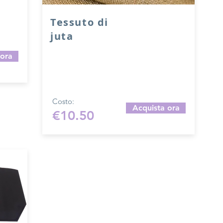
hini.
Tessuto di
a: 29
juta
 ora
Tessuto di juta dimensioni 100x150 cm,
colore naturale.
Costo:
Acquista ora
€10.50