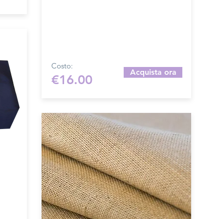
Queste fodere vengono realizzate solo
su ordinazione, per altre misure
contattarci tramite mail per un
preventivo:
merceriamary92@gmail.com
Costo:
Acquista ora
€16.00
sarta
inta