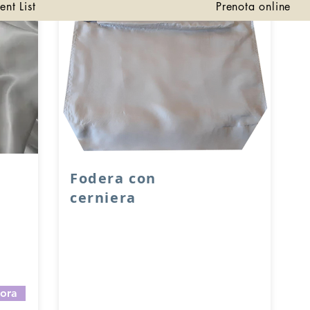
ent List
Prenota online
Fodera con
cerniera
r
Fodera realizzata a mano da una sarta
s
con incorporata una cerniera a maglia
grossa.
abric.
All'interno sono presenti due taschini.
La fodera misura 30x10 con un altezza
 ora
variabile da 20 a 28 cm (specificare
l’altezza che si desidera).