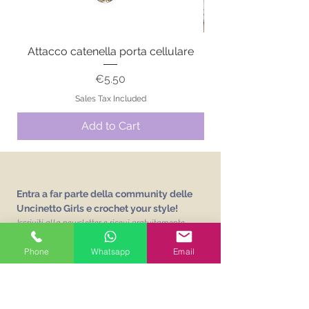
Attacco catenella porta cellulare
Price
€5.50
Sales Tax Included
Add to Cart
Entra a far parte della community delle
Uncinetto Girls e crochet your style!
Iscriviti alla newsletter e ricevi gratuitamente
L'abc delle Uncinetto Girls
un vocabolario sui
punti base dell'uncinetto!
Phone
Whatsapp
Email
Email