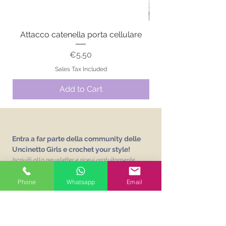
Attacco catenella porta cellulare
Price
€5.50
Sales Tax Included
Add to Cart
Entra a far parte della community delle
Uncinetto Girls e crochet your style!
Iscriviti alla newsletter e ricevi gratuitamente
L'abc delle Uncinetto Girls
un vocabolario sui
punti base dell'uncinetto!
Phone
Whatsapp
Email
Email