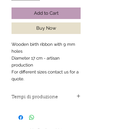
Add to Cart
Buy Now
Wooden birth ribbon with 9 mm
holes
Diameter 17 cm - artisan
production
For different sizes contact us for a
quote.
Tempi di produzione
Fiocco realizzato artiginalmente
su ordinazione, i tempi di
produzione sono di 5 giorni
lavorativi a partire dal giorno