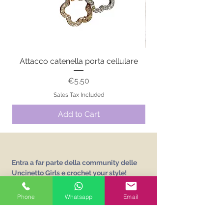
Attacco catenella porta cellulare
Price
€5.50
Sales Tax Included
Add to Cart
Entra a far parte della community delle
Uncinetto Girls e crochet your style!
Iscriviti alla newsletter e ricevi gratuitamente
L'abc delle Uncinetto Girls
un vocabolario sui
Phone
Whatsapp
Email
punti base dell'uncinetto!