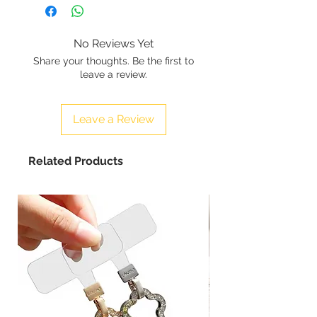
artigianalmente su ordinazione, i
tempi di produzione sono di 5 giorni
lavorativi a partire dal giorno dopo
No Reviews Yet
la ricezione del pagamento.
Share your thoughts. Be the first to
leave a review.
Leave a Review
Related Products