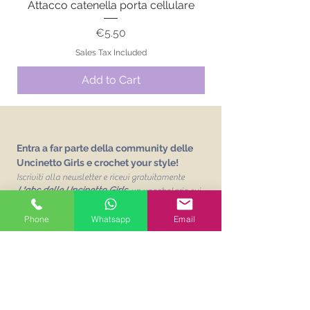
Attacco catenella porta cellulare
Price
€5.50
Sales Tax Included
Add to Cart
Entra a far parte della community delle
Uncinetto Girls e crochet your style!
Iscriviti alla newsletter e ricevi gratuitamente
L'abc delle Uncinetto Girls
un vocabolario sui
punti base dell'uncinetto!
Phone
Whatsapp
Email
Email
Unisciti alla mailing list
Acconsento al trattamento dei