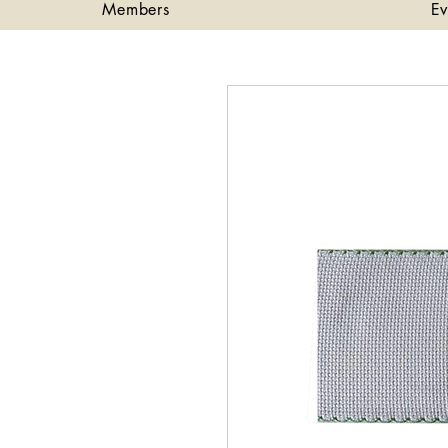
Members
Ev