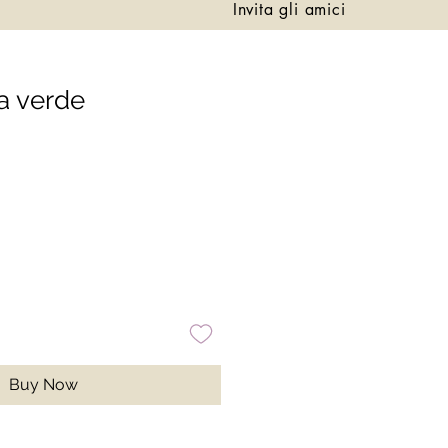
Invita gli amici
da verde
Buy Now