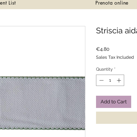
ent List
Prenota online
Striscia ai
Price
€4.80
Sales Tax Included
Quantity
*
Add to Cart