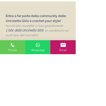
Entra a far parte della community delle
Uncinetto Girls e crochet your style!
Iscriviti alla newsletter e ricevi gratuitamente
L'abc delle Uncinetto Girls
un vocabolario sui
punti base dell'uncinetto!
Email
Phone
Whatsapp
Email
Unisciti alla mailing list
Acconsento al trattamento dei
miei dati personalit per finalità
commerciali. Leggi la Privacy
Policy