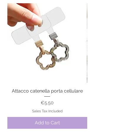
Attacco catenella porta cellulare
Price
€5.50
Sales Tax Included
Add to Cart