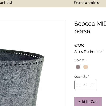
ent List
Prenota online
Scocca MID
borsa
Price
€7.50
Sales Tax Included
Colore
*
Quantity
*
Add to Cart