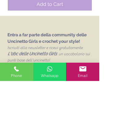
Add to Cart
Entra a far parte della community delle
Uncinetto Girls e crochet your style!
Iscriviti alla newsletter e ricevi gratuitamente
L'abc delle Uncinetto Girls
un vocabolario sui
punti base dell'uncinetto!
Email
Phone
Whatsapp
Email
Unisciti alla mailing list
Acconsento al trattamento dei
miei dati personalit per finalità
commerciali. Leggi la Privacy
Policy