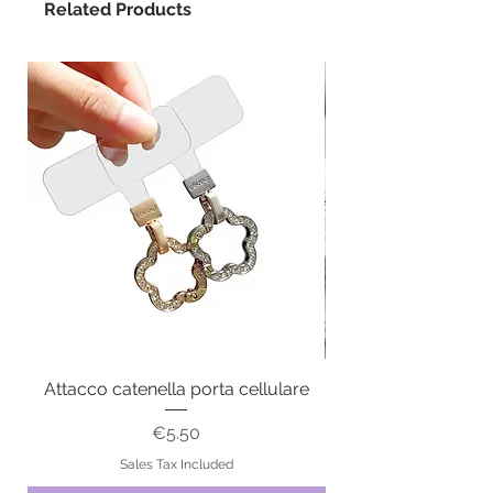
Related Products
Attacco catenella porta cellulare
Price
€5.50
Sales Tax Included