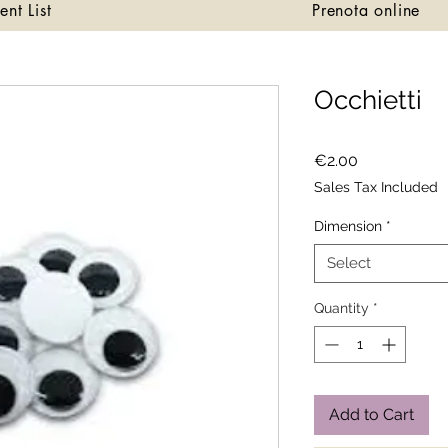
ent List
Prenota online
Occhietti
Price
€2.00
Sales Tax Included
Dimension
*
Select
Quantity
*
Add to Cart