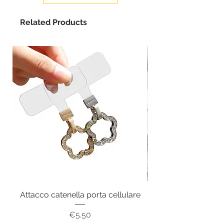
Related Products
Attacco catenella porta cellulare
Price
€5.50