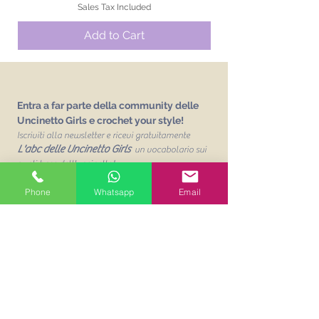
Sales Tax Included
Add to Cart
Entra a far parte della community delle
Uncinetto Girls e crochet your style!
Iscriviti alla newsletter e ricevi gratuitamente
L'abc delle Uncinetto Girls
un vocabolario sui
punti base dell'uncinetto!
Email
Phone
Whatsapp
Email
Unisciti alla mailing list
Acconsento al trattamento dei
miei dati personalit per finalità
commerciali. Leggi la Privacy
Policy