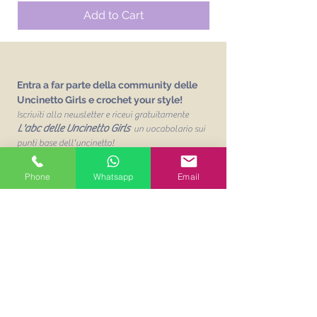
Add to Cart
Entra a far parte della community delle
Uncinetto Girls e crochet your style!
Iscriviti alla newsletter e ricevi gratuitamente
L'abc delle Uncinetto Girls
un vocabolario sui
punti base dell'uncinetto!
Email
Phone
Whatsapp
Email
Unisciti alla mailing list
Acconsento al trattamento dei
miei dati personalit per finalità
commerciali. Leggi la Privacy
Policy