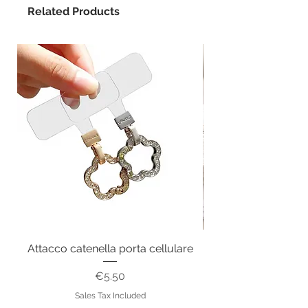
Related Products
Attacco catenella porta cellulare
Price
€5.50
Sales Tax Included