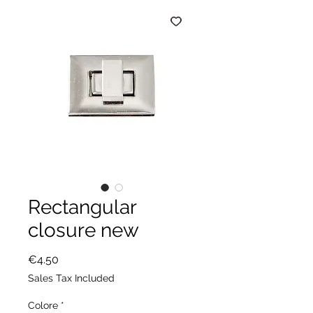
Rectangular
closure new
Price
€4.50
Sales Tax Included
Colore
*