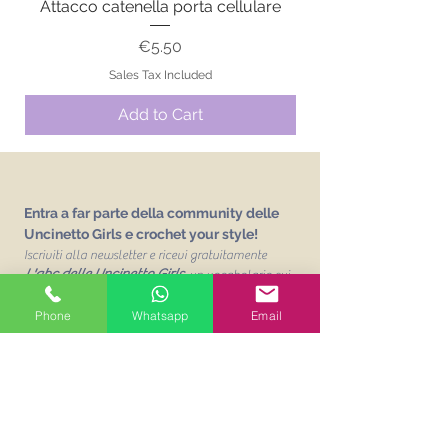
Attacco catenella porta cellulare
Price
€5.50
Sales Tax Included
Add to Cart
Entra a far parte della community delle
Uncinetto Girls e crochet your style!
Iscriviti alla newsletter e ricevi gratuitamente
L'abc delle Uncinetto Girls
un vocabolario sui
punti base dell'uncinetto!
Phone
Whatsapp
Email
Email
Unisciti alla mailing list
Acconsento al trattamento dei