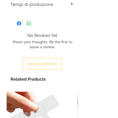
Tempi di produzione
Prodotto realizzato
artigianalmente su ordinazione, i
tempi di produzione sono di 3-
5 giorni lavorativi a partire dal giorno
No Reviews Yet
dopo la ricezione del pagamento.
Share your thoughts. Be the first to
leave a review.
Leave a Review
Related Products