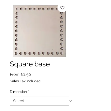
Square base
Sale
From
€1.50
Price
Sales Tax Included
Dimension
*