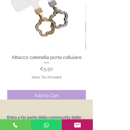
Attacco catenella porta cellulare
Price
€5.50
Sales Tax Included
Add to Cart
Entra a far parte della community delle
Uncinetto Girls e crochet your style!
Iscriviti alla newsletter e ricevi gratuitamente