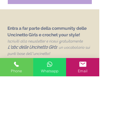
Entra a far parte della community delle
Uncinetto Girls e crochet your style!
Iscriviti alla newsletter e ricevi gratuitamente
L'abc delle Uncinetto Girls
un vocabolario sui
punti base dell'uncinetto!
Email
Phone
Whatsapp
Email
Unisciti alla mailing list
Acconsento al trattamento dei
miei dati personalit per finalità
commerciali. Leggi la Privacy
Policy