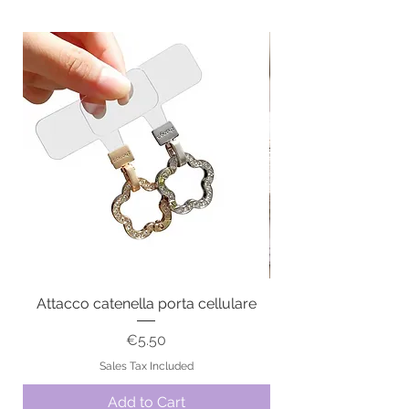
Attacco catenella porta cellulare
Price
€5.50
Sales Tax Included
Add to Cart