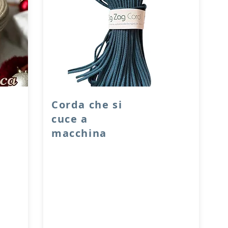
Corda che si
cuce a
macchina
getto
Corda che si cuce a macchina con lo
 si
zig zag.
Corda dal diametro di 6 mm.
Matasse da 50 metri.
ue
Composizione: 80% cotone - 20%
i
poliestere con all’interno un anima di
poliestere.
Resistente e versatile, adatta a