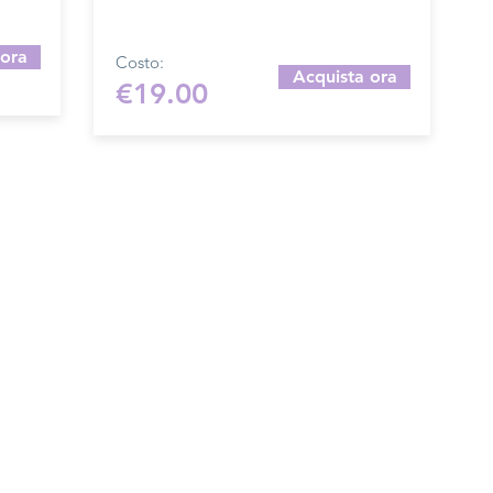
realizzare cesti e borse con macchina
da cucire.
 ora
Costo:
Acquista ora
€19.00