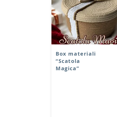
Box materiali
“Scatola
Magica”
Box materiali per realizzare il pro
“scatola magica” con la corda che
cuce a macchina.
All’interno della boxe troverete: 2
matasse di corda da 25 metri in d
diverse colorazioni, un gomitolo d
cotone e del filato di lire x per
realizzare la decorazione del