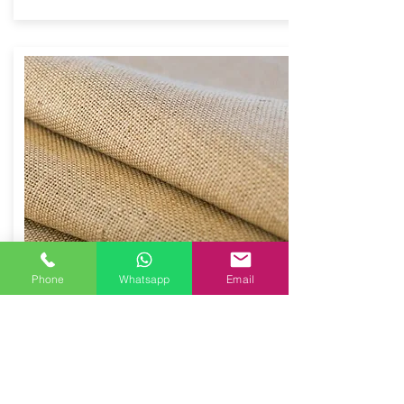
Phone
Whatsapp
Email
Tessuto di juta
Tessuto di juta dimensioni 100x150 cm,
colore naturale.
Costo: