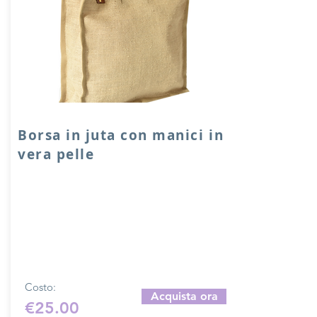
Borsa in juta con manici in
vera pelle
Borsa in juta realizzata artigianalmente e
su ordinazione da una sarta. Misura
borsa: 30x30x10 cm con manici in vera
pelle. Chiusura con calamita. Per misure
personalizzate contattare tramite mail:
merceriamary92@gmail.com
per un
preventivo.
Costo:
Acquista ora
€25.00