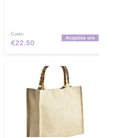
cerniera. Per misure personalizzate
contattare tramite mail:
merceriamary92@gmail.com
per un
preventivo.
Costo:
Acquista ora
€22.50