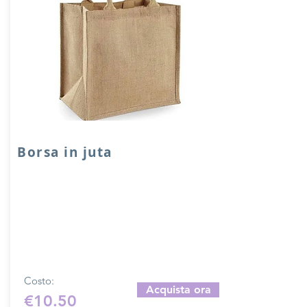
Borsa in juta
Borsa in juta realizzata artigianalmente e
su ordinazione da una sarta. Manici in
juta lunghezza 40 cm.
Per misure personalizzate contattare
tramite mail:
merceriamary92@gmail.com
per un
preventivo.
Costo:
Acquista ora
€10.50