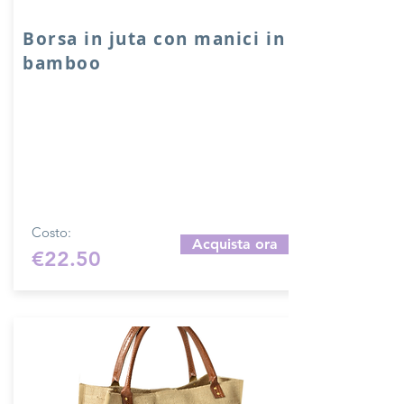
Borsa in juta con manici in
bamboo
Borsa in juta realizzata artigianalmente e
su ordinazione da una sarta. Misura
borsa: 30x30x10 cm con manici in
bamboo. Chiusura con calamita. Per
misure personalizzate contattare tramite
mail:
merceriamary92@gmail.com
per
un preventivo.
Costo:
Acquista ora
€22.50