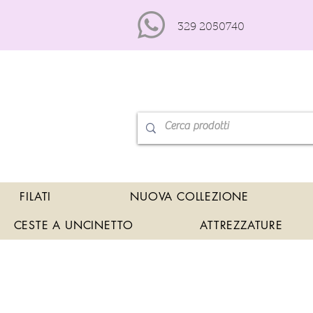
329 2050740
FILATI
NUOVA COLLEZIONE
CESTE A UNCINETTO
ATTREZZATURE