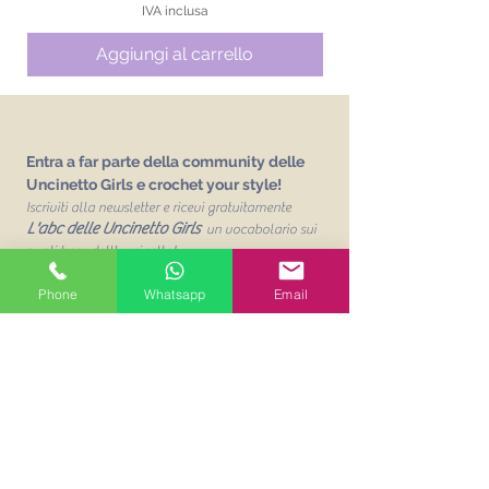
IVA inclusa
Aggiungi al carrello
Entra a far parte della community delle
Uncinetto Girls e crochet your style!
Iscriviti alla newsletter e ricevi gratuitamente
L'abc delle Uncinetto Girls
un vocabolario sui
punti base dell'uncinetto!
Email
Phone
Whatsapp
Email
Unisciti alla mailing list
Acconsento al trattamento dei
miei dati personalit per finalità
commerciali. Leggi la Privacy
Policy