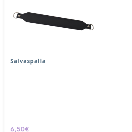
Salvaspalla
Salvaspalla in vera pelle accoppiata con
salpa e attacchi a mezzaluna.
Dimensione 30x 4 cm.
Prodotto artigianalmente da noi e solo
su ordinazione.
Sfoglia la gallery per scegliere il
pellame che preferisci e scrivi il nome
del colore che desideri nell'apposito
campo.
6,50€