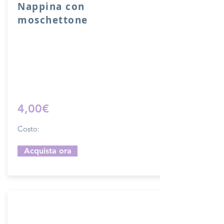
Nappina con
moschettone
Nappina con moschettone in vera pelle.
Lunghezza 10 cm.
Sfoglia la gallery per scegliere il
pellame che preferisci e scrivi il nome
del colore che desideri nell'apposito
campo.
4,00€
Costo:
Acquista ora