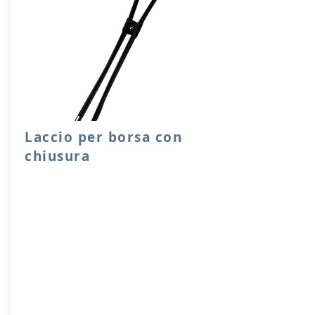
Laccio per borsa con
chiusura
Laccio per chiusura sacche o borse,
facile e scorrevole da utilizzare, con
ferma laccio e capicoda in metallo.
Lunghezze disponibili 65, 90 cm.
Prodotto artigianalmente da noi e solo
su ordinazione.
Sfoglia la gallery per scegliere il
pellame che preferisci e scrivi il nome
del colore che desideri nell'apposito
campo.