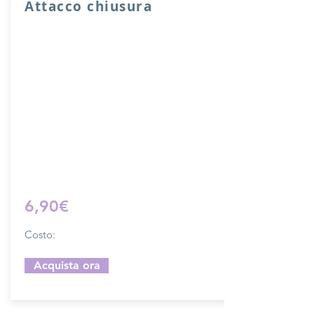
Attacco chiusura
Attacco usato per chiusura sacche o
borse con fori di cucitura.
Lunghezza complessiva di ganci 10 cm,
larghezza 2 cm.
Il costo si riferisce ad una chiusura
completa.
Prodotto artigianalmente da noi e solo
su ordinazione.
Sfoglia la gallery per scegliere il
pellame che preferisci e scrivi il nome
del colore che desideri nell'apposito
campo.
6,90€
Costo:
Acquista ora