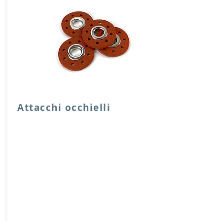
Attacchi occhielli
Quattro attacchi rotondi di rinforzo con
occhielli in vera pelle.
Dimensione foro 1 cm, diensione
attacco 3,5 cm
Prodotto artigianalmente da noi e solo
su ordinazione.
Sfoglia la gallery per scegliere il
pellame che preferisci e scrivi il nome
del colore che desideri nell'apposito
campo.