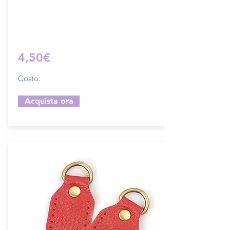
su ordinazione.
Sfoglia la gallery per scegliere il pellame
che preferisci e scrivi il nome del colore
che desideri nell'apposito campo.
4,50€
Costo:
Acquista ora