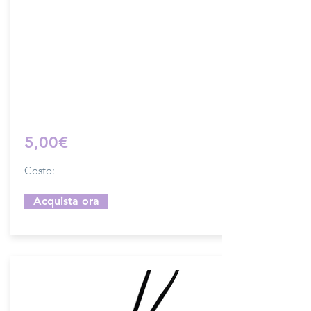
tracolla.
Dimensione 4x5 cm, il costo si riferisce
ad una coppia di attacchi.
Prodotto artigianalmente da noi e solo
su ordinazione.
Sfoglia la gallery per scegliere il
pellame che preferisci e scrivi il nome
del colore che desideri nell'apposito
campo.
5,00€
Costo:
Acquista ora