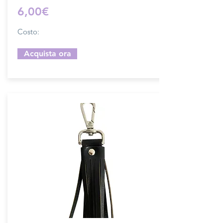
6,00€
Costo:
Acquista ora