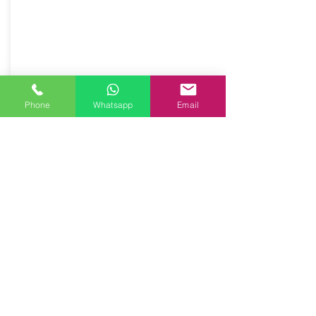
Salvaspalla in vera pelle con occhielli,
accoppiata con salpa.
Dimensione 20,5x4 cm
Prodotto artigianalmente da noi e solo
su ordinazione.
Sfoglia la gallery per scegliere il
pellame che preferisci e scrivi il nome
Phone
Whatsapp
Email
del colore che desideri nell'apposito
campo.
6,50€
Costo:
Acquista ora