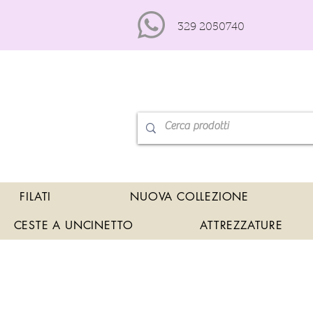
329 2050740
FILATI
NUOVA COLLEZIONE
CESTE A UNCINETTO
ATTREZZATURE