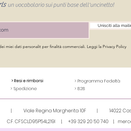
ls
un vocabolario sui punti base dell'uncinetto!
Unisciti alla maili
Attacco catenella porta cellulare
Vista rapida
i miei dati personalit per finalità commerciali. Leggi la Privacy Policy
Prezzo
5,50 €
IVA inclusa
> Resi e rimborsi
> Programma Fedeltà
> Spedizione
> B2B
gni | Viale Regina Margherita 10F | 14022 Caste
3 | C.F. CFSCLD95P54L219I |.
+39 329 20 50 740 |.
merc