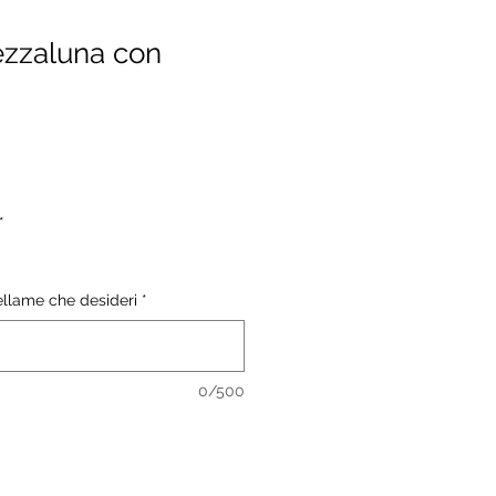
zzaluna con
*
pellame che desideri
*
0/500