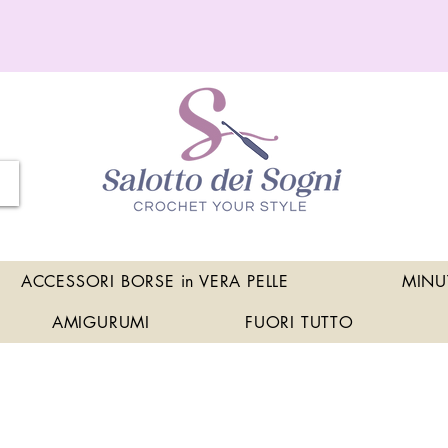
ACCESSORI BORSE in VERA PELLE
MINU
AMIGURUMI
FUORI TUTTO