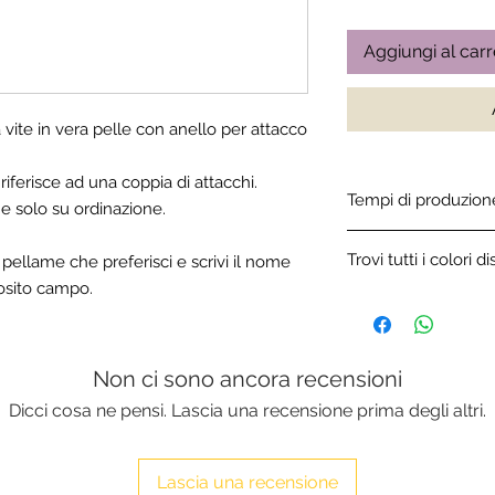
Aggiungi al carr
vite in vera pelle con anello per attacco
riferisce ad una coppia di attacchi.
Tempi di produzion
e solo su ordinazione.
Tutti gli articoli in 
Trovi tutti i colori di
l pellame che preferisci e scrivi il nome
artigianalmente e so
posito campo.
di produzione variano
Clicca qui per sfogli
Non ci sono ancora recensioni
Dicci cosa ne pensi. Lascia una recensione prima degli altri.
Lascia una recensione