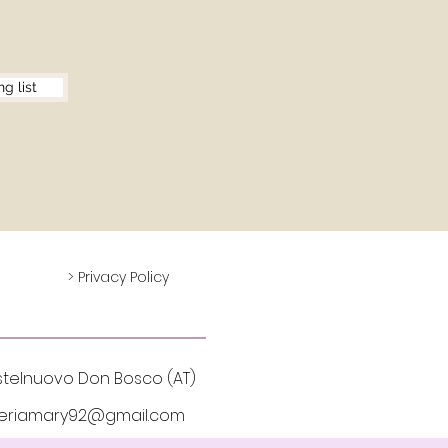
ng list
> Privacy Policy
lnuovo Don Bosco (AT)
eriamary92@gmail.com