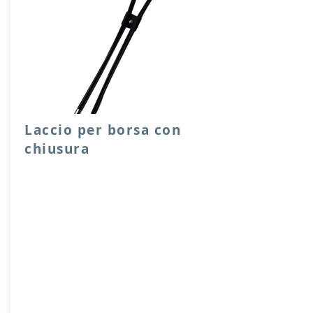
Laccio per borsa con
chiusura
Laccio per chiusura sacche o borse,
facile e scorrevole da utilizzare, con
ferma laccio e capicoda in metallo.
Lunghezze disponibili 65, 90 cm.
Prodotto artigianalmente da noi e solo
su ordinazione.
Sfoglia la gallery per scegliere il
pellame che preferisci e scrivi il nome
del colore che desideri nell'apposito
campo.