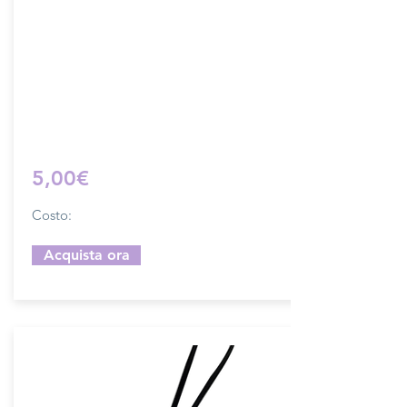
Dimensione 4x5 cm, il costo si riferisce
ad una coppia di attacchi.
Prodotto artigianalmente da noi e solo
su ordinazione.
Sfoglia la gallery per scegliere il
pellame che preferisci e scrivi il nome
del colore che desideri nell'apposito
campo.
5,00€
Costo:
Acquista ora