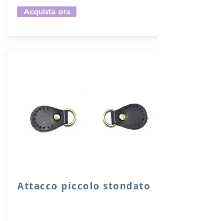
Acquista ora
Attacco piccolo stondato
Attacco stondato di rinforzo in vera
pelle con anello per attacco manico o
tracolla.