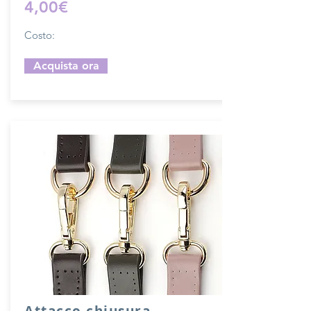
4,00€
Costo:
Acquista ora
Attacco chiusura