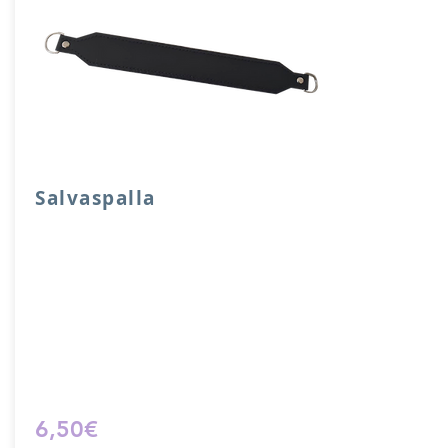
Salvaspalla
Salvaspalla in vera pelle accoppiata con
salpa e attacchi a mezzaluna.
Dimensione 30x 4 cm.
Prodotto artigianalmente da noi e solo
su ordinazione.
Sfoglia la gallery per scegliere il
pellame che preferisci e scrivi il nome
del colore che desideri nell'apposito
campo.
6,50€