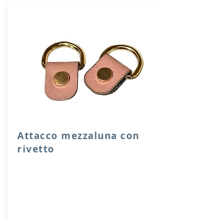
Attacco mezzaluna con
rivetto
Attacco mezzaluna con rivetto a vite in
vera pelle con anello per attacco
manico o tracolla.
Dimensione 4x2,5 cm, il costo si riferisce
ad una coppia di attacchi.
Prodotto artigianalmente da noi e solo
su ordinazione.