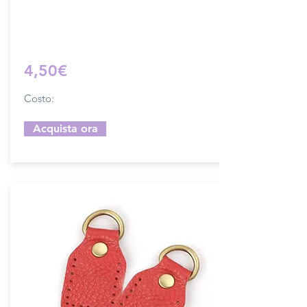
Sfoglia la gallery per scegliere il pellame
che preferisci e scrivi il nome del colore
che desideri nell'apposito campo.
4,50€
Costo:
Acquista ora