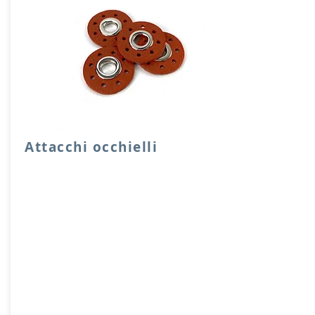
Attacchi occhielli
Quattro attacchi rotondi di rinforzo con
occhielli in vera pelle.
Dimensione foro 1 cm, diensione
attacco 3,5 cm
Prodotto artigianalmente da noi e solo
su ordinazione.
Sfoglia la gallery per scegliere il
pellame che preferisci e scrivi il nome
del colore che desideri nell'apposito
campo.