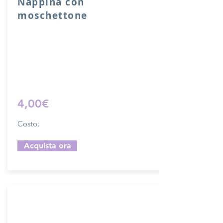
Nappina con
moschettone
Nappina con moschettone in vera pelle.
Lunghezza 10 cm.
Sfoglia la gallery per scegliere il
pellame che preferisci e scrivi il nome
del colore che desideri nell'apposito
campo.
4,00€
Costo:
Acquista ora