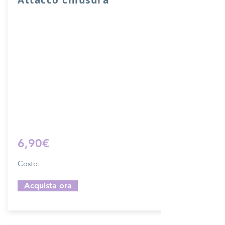
Attacco usato per chiusura sacche o
borse con fori di cucitura.
Lunghezza complessiva di ganci 10 cm,
larghezza 2 cm.
Il costo si riferisce ad una chiusura
completa.
Prodotto artigianalmente da noi e solo
su ordinazione.
Sfoglia la gallery per scegliere il
pellame che preferisci e scrivi il nome
del colore che desideri nell'apposito
campo.
6,90€
Costo:
Acquista ora