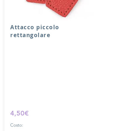
Attacco piccolo
rettangolare
Attacco rettangolare di rinforzo in vera
pelle con anello per attacco manico o
tracolla.
Dimensione 4x5 cm, il costo si riferisce
ad una coppia di attacchi.
Prodotto artigianalmente da noi e solo
su ordinazione.
Sfoglia la gallery per scegliere il
pellame che preferisci e scrivi il nome
del colore che desideri nell'apposito
campo.
4,50€
Costo: