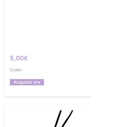
tracolla.
Dimensione 4x5 cm, il costo si riferisce
ad una coppia di attacchi.
Prodotto artigianalmente da noi e solo
su ordinazione.
Sfoglia la gallery per scegliere il
pellame che preferisci e scrivi il nome
del colore che desideri nell'apposito
campo.
5,00€
Costo:
Acquista ora