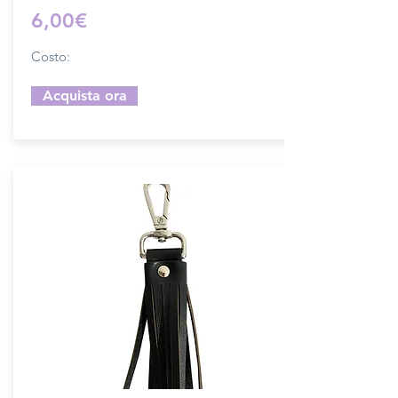
6,00€
Costo:
Acquista ora