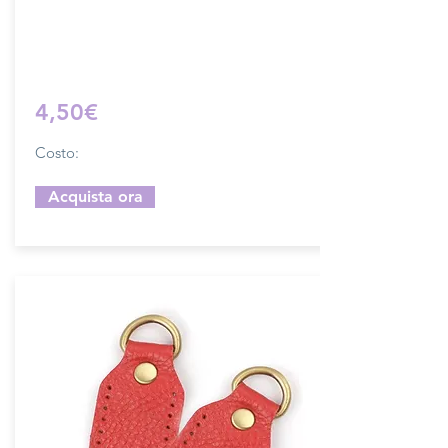
su ordinazione.
Sfoglia la gallery per scegliere il pellame
che preferisci e scrivi il nome del colore
che desideri nell'apposito campo.
4,50€
Costo:
Acquista ora