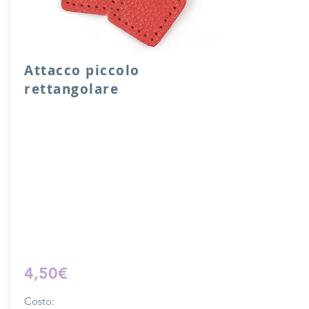
Attacco piccolo
rettangolare
Attacco rettangolare di rinforzo in vera
pelle con anello per attacco manico o
tracolla.
Dimensione 4x5 cm, il costo si riferisce
ad una coppia di attacchi.
Prodotto artigianalmente da noi e solo
su ordinazione.
Sfoglia la gallery per scegliere il
pellame che preferisci e scrivi il nome
del colore che desideri nell'apposito
campo.
4,50€
Costo: