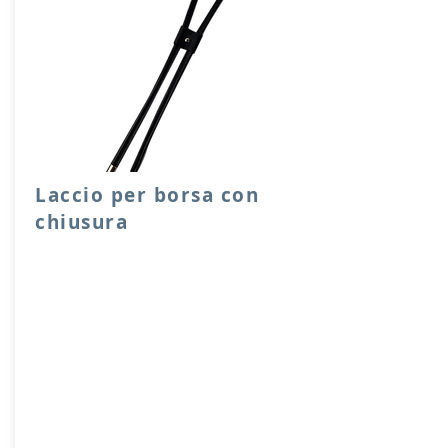
Laccio per borsa con
chiusura
Laccio per chiusura sacche o borse,
facile e scorrevole da utilizzare, con
ferma laccio e capicoda in metallo.
Lunghezze disponibili 65, 90 cm.
Prodotto artigianalmente da noi e solo
su ordinazione.
Sfoglia la gallery per scegliere il
pellame che preferisci e scrivi il nome
del colore che desideri nell'apposito
campo.