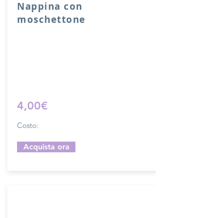
Nappina con
moschettone
Nappina con moschettone in vera pelle.
Lunghezza 10 cm.
Sfoglia la gallery per scegliere il
pellame che preferisci e scrivi il nome
del colore che desideri nell'apposito
campo.
4,00€
Costo:
Acquista ora