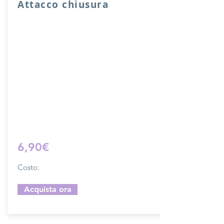
Attacco chiusura
Attacco usato per chiusura sacche o
borse con fori di cucitura.
Lunghezza complessiva di ganci 10 cm,
larghezza 2 cm.
Il costo si riferisce ad una chiusura
completa.
Prodotto artigianalmente da noi e solo
su ordinazione.
Sfoglia la gallery per scegliere il
pellame che preferisci e scrivi il nome
del colore che desideri nell'apposito
campo.
6,90€
Costo:
Acquista ora