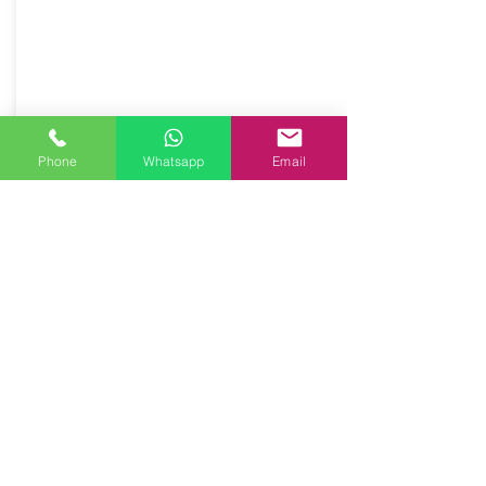
Salvaspalla in vera pelle con occhielli,
accoppiata con salpa.
Dimensione 20,5x4 cm
Prodotto artigianalmente da noi e solo
su ordinazione.
Sfoglia la gallery per scegliere il
pellame che preferisci e scrivi il nome
Phone
Whatsapp
Email
del colore che desideri nell'apposito
campo.
6,50€
Costo:
Acquista ora