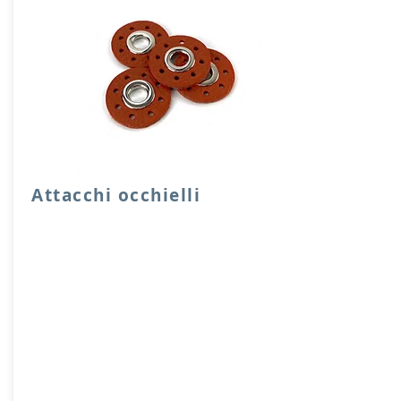
Attacchi occhielli
Quattro attacchi rotondi di rinforzo con
occhielli in vera pelle.
Dimensione foro 1 cm, diensione
attacco 3,5 cm
Prodotto artigianalmente da noi e solo
su ordinazione.
Sfoglia la gallery per scegliere il
pellame che preferisci e scrivi il nome
del colore che desideri nell'apposito
campo.