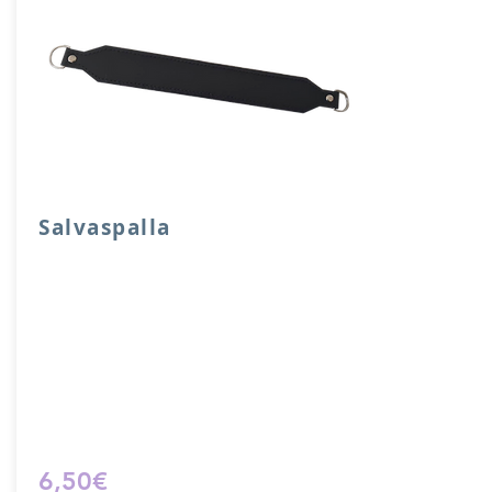
Salvaspalla
Salvaspalla in vera pelle accoppiata con
salpa e attacchi a mezzaluna.
Dimensione 30x 4 cm.
Prodotto artigianalmente da noi e solo
su ordinazione.
Sfoglia la gallery per scegliere il
pellame che preferisci e scrivi il nome
del colore che desideri nell'apposito
campo.
6,50€