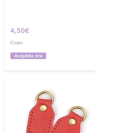
Sfoglia la gallery per scegliere il pellame
che preferisci e scrivi il nome del colore
che desideri nell'apposito campo.
4,50€
Costo:
Acquista ora