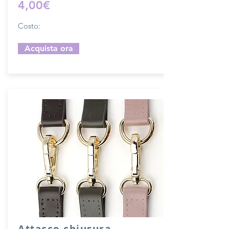
4,00€
Costo:
Acquista ora
Attacco chiusura