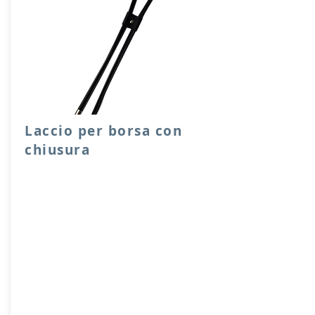
Laccio per borsa con
chiusura
Laccio per chiusura sacche o borse,
facile e scorrevole da utilizzare, con
ferma laccio e capicoda in metallo.
Lunghezze disponibili 65, 90 cm.
Prodotto artigianalmente da noi e solo
su ordinazione.
Sfoglia la gallery per scegliere il
pellame che preferisci e scrivi il nome
del colore che desideri nell'apposito
campo.