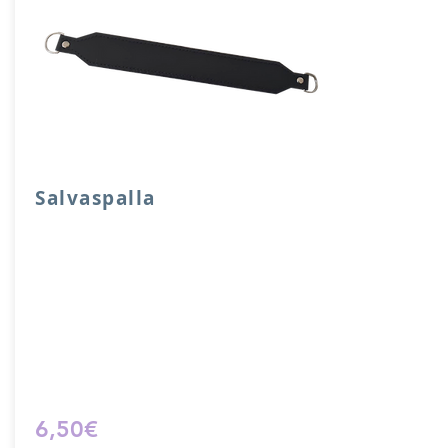
Salvaspalla
Salvaspalla in vera pelle accoppiata con
salpa e attacchi a mezzaluna.
Dimensione 30x 4 cm.
Prodotto artigianalmente da noi e solo
su ordinazione.
Sfoglia la gallery per scegliere il
pellame che preferisci e scrivi il nome
del colore che desideri nell'apposito
campo.
6,50€