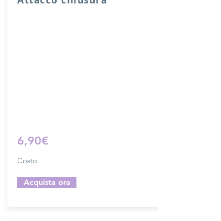
Attacco usato per chiusura sacche o
borse con fori di cucitura.
Lunghezza complessiva di ganci 10 cm,
larghezza 2 cm.
Il costo si riferisce ad una chiusura
completa.
Prodotto artigianalmente da noi e solo
su ordinazione.
Sfoglia la gallery per scegliere il
pellame che preferisci e scrivi il nome
del colore che desideri nell'apposito
campo.
6,90€
Costo:
Acquista ora