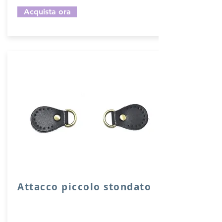
Acquista ora
Attacco piccolo stondato
Attacco stondato di rinforzo in vera
pelle con anello per attacco manico o
tracolla.