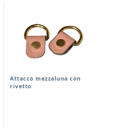
Attacco mezzaluna con
rivetto
Attacco mezzaluna con rivetto a vite in
vera pelle con anello per attacco
manico o tracolla.
Dimensione 4x2,5 cm, il costo si riferisce
ad una coppia di attacchi.
Prodotto artigianalmente da noi e solo
su ordinazione.