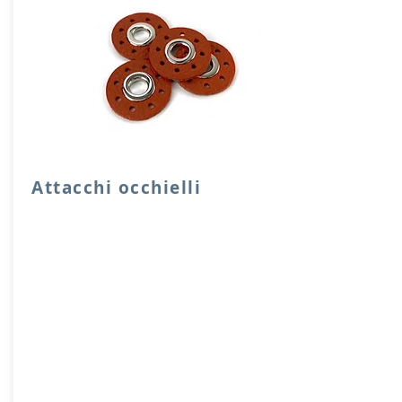
Attacchi occhielli
Quattro attacchi rotondi di rinforzo con
occhielli in vera pelle.
Dimensione foro 1 cm, diensione
attacco 3,5 cm
Prodotto artigianalmente da noi e solo
su ordinazione.
Sfoglia la gallery per scegliere il
pellame che preferisci e scrivi il nome
del colore che desideri nell'apposito
campo.