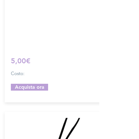
Dimensione 4x5 cm, il costo si riferisce
ad una coppia di attacchi.
Prodotto artigianalmente da noi e solo
su ordinazione.
Sfoglia la gallery per scegliere il
pellame che preferisci e scrivi il nome
del colore che desideri nell'apposito
campo.
5,00€
Costo:
Acquista ora