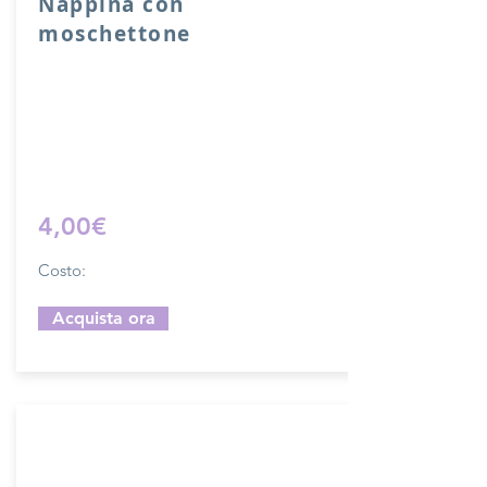
Nappina con
moschettone
Nappina con moschettone in vera pelle.
Lunghezza 10 cm.
Sfoglia la gallery per scegliere il
pellame che preferisci e scrivi il nome
del colore che desideri nell'apposito
campo.
4,00€
Costo:
Acquista ora