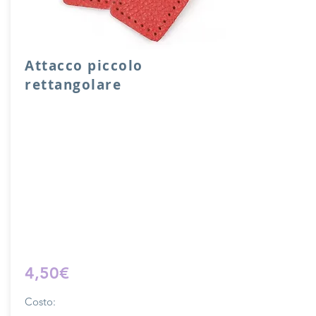
Attacco piccolo
rettangolare
Attacco rettangolare di rinforzo in vera
pelle con anello per attacco manico o
tracolla.
Dimensione 4x5 cm, il costo si riferisce
ad una coppia di attacchi.
Prodotto artigianalmente da noi e solo
su ordinazione.
Sfoglia la gallery per scegliere il
pellame che preferisci e scrivi il nome
del colore che desideri nell'apposito
campo.
4,50€
Costo: