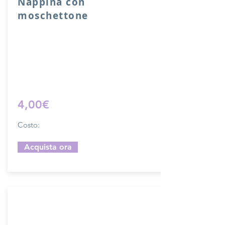
Nappina con
moschettone
Nappina con moschettone in vera pelle.
Lunghezza 10 cm.
Sfoglia la gallery per scegliere il
pellame che preferisci e scrivi il nome
del colore che desideri nell'apposito
campo.
4,00€
Costo:
Acquista ora