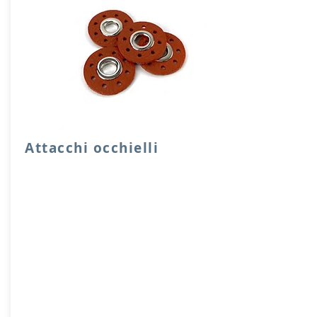
Attacchi occhielli
Quattro attacchi rotondi di rinforzo con
occhielli in vera pelle.
Dimensione foro 1 cm, diensione
attacco 3,5 cm
Prodotto artigianalmente da noi e solo
su ordinazione.
Sfoglia la gallery per scegliere il
pellame che preferisci e scrivi il nome
del colore che desideri nell'apposito
campo.