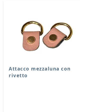
Attacco mezzaluna con
rivetto
Attacco mezzaluna con rivetto a vite in
vera pelle con anello per attacco
manico o tracolla.
Dimensione 4x2,5 cm, il costo si riferisce
ad una coppia di attacchi.
Prodotto artigianalmente da noi e solo
su ordinazione.