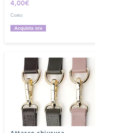
4,00€
Costo:
Acquista ora
Attacco chiusura