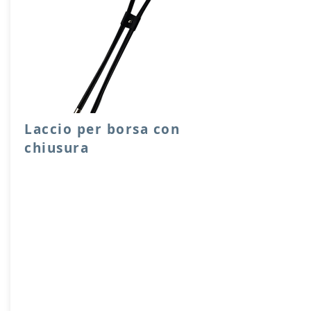
Laccio per borsa con
chiusura
Laccio per chiusura sacche o borse,
facile e scorrevole da utilizzare, con
ferma laccio e capicoda in metallo.
Lunghezze disponibili 65, 90 cm.
Prodotto artigianalmente da noi e solo
su ordinazione.
Sfoglia la gallery per scegliere il
pellame che preferisci e scrivi il nome
del colore che desideri nell'apposito
campo.