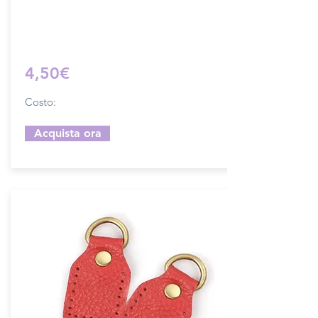
Sfoglia la gallery per scegliere il pellame
che preferisci e scrivi il nome del colore
che desideri nell'apposito campo.
4,50€
Costo:
Acquista ora