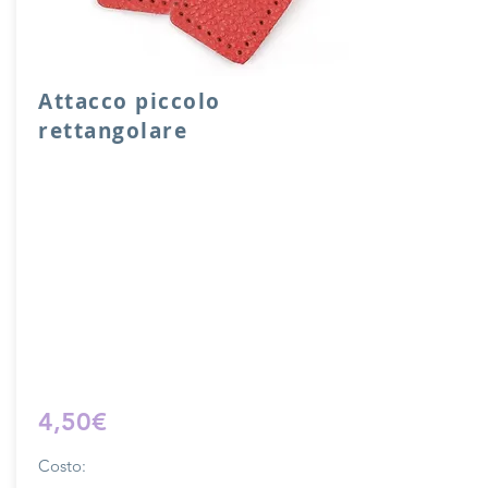
Attacco piccolo
rettangolare
Attacco rettangolare di rinforzo in vera
pelle con anello per attacco manico o
tracolla.
Dimensione 4x5 cm, il costo si riferisce
ad una coppia di attacchi.
Prodotto artigianalmente da noi e solo
su ordinazione.
Sfoglia la gallery per scegliere il
pellame che preferisci e scrivi il nome
del colore che desideri nell'apposito
campo.
4,50€
Costo: