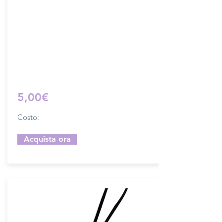
Dimensione 4x5 cm, il costo si riferisce
ad una coppia di attacchi.
Prodotto artigianalmente da noi e solo
su ordinazione.
Sfoglia la gallery per scegliere il
pellame che preferisci e scrivi il nome
del colore che desideri nell'apposito
campo.
5,00€
Costo:
Acquista ora