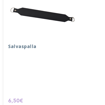
Salvaspalla
Salvaspalla in vera pelle accoppiata con
salpa e attacchi a mezzaluna.
Dimensione 30x 4 cm.
Prodotto artigianalmente da noi e solo
su ordinazione.
Sfoglia la gallery per scegliere il
pellame che preferisci e scrivi il nome
del colore che desideri nell'apposito
campo.
6,50€