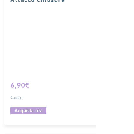
Attacco usato per chiusura sacche o
borse con fori di cucitura.
Lunghezza complessiva di ganci 10 cm,
larghezza 2 cm.
Il costo si riferisce ad una chiusura
completa.
Prodotto artigianalmente da noi e solo
su ordinazione.
Sfoglia la gallery per scegliere il
pellame che preferisci e scrivi il nome
del colore che desideri nell'apposito
campo.
6,90€
Costo:
Acquista ora