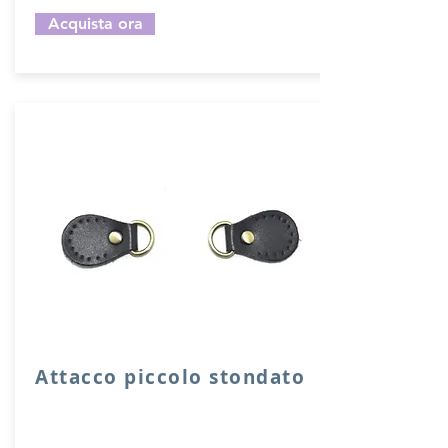
Acquista ora
Attacco piccolo stondato
Attacco stondato di rinforzo in vera
pelle con anello per attacco manico o
tracolla.