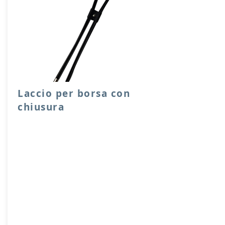
Laccio per borsa con
chiusura
Laccio per chiusura sacche o borse,
facile e scorrevole da utilizzare, con
ferma laccio e capicoda in metallo.
Lunghezze disponibili 65, 90 cm.
Prodotto artigianalmente da noi e solo
su ordinazione.
Sfoglia la gallery per scegliere il
pellame che preferisci e scrivi il nome
del colore che desideri nell'apposito
campo.