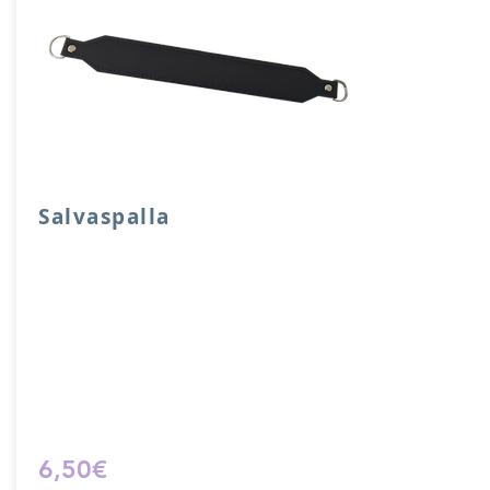
Salvaspalla
Salvaspalla in vera pelle accoppiata con
salpa e attacchi a mezzaluna.
Dimensione 30x 4 cm.
Prodotto artigianalmente da noi e solo
su ordinazione.
Sfoglia la gallery per scegliere il
pellame che preferisci e scrivi il nome
del colore che desideri nell'apposito
campo.
6,50€