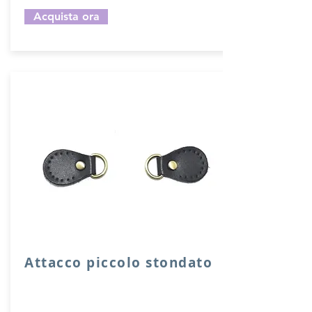
Acquista ora
Attacco piccolo stondato
Attacco stondato di rinforzo in vera
pelle con anello per attacco manico o
tracolla.