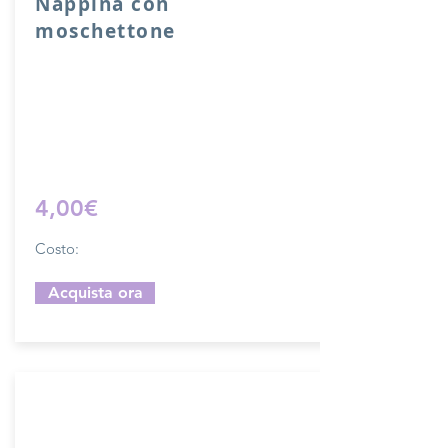
Nappina con
moschettone
Nappina con moschettone in vera pelle.
Lunghezza 10 cm.
Sfoglia la gallery per scegliere il
pellame che preferisci e scrivi il nome
del colore che desideri nell'apposito
campo.
4,00€
Costo:
Acquista ora