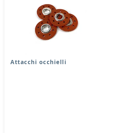
Attacchi occhielli
Quattro attacchi rotondi di rinforzo con
occhielli in vera pelle.
Dimensione foro 1 cm, diensione
attacco 3,5 cm
Prodotto artigianalmente da noi e solo
su ordinazione.
Sfoglia la gallery per scegliere il
pellame che preferisci e scrivi il nome
del colore che desideri nell'apposito
campo.