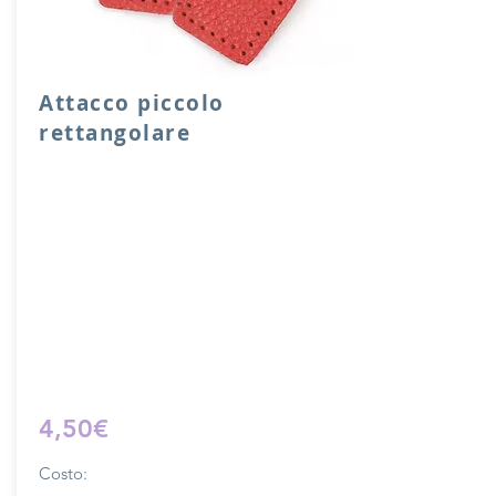
Attacco piccolo
rettangolare
Attacco rettangolare di rinforzo in vera
pelle con anello per attacco manico o
tracolla.
Dimensione 4x5 cm, il costo si riferisce
ad una coppia di attacchi.
Prodotto artigianalmente da noi e solo
su ordinazione.
Sfoglia la gallery per scegliere il
pellame che preferisci e scrivi il nome
del colore che desideri nell'apposito
campo.
4,50€
Costo: