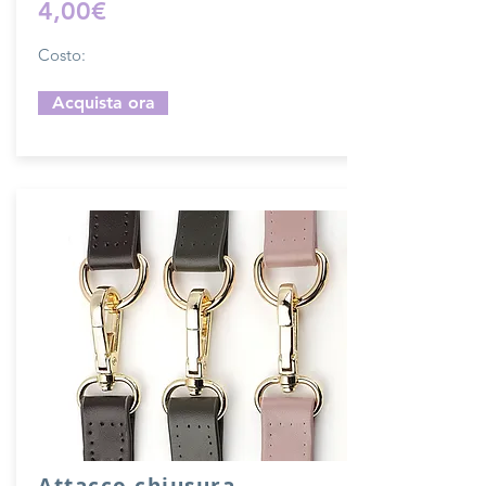
4,00€
Costo:
Acquista ora
Attacco chiusura