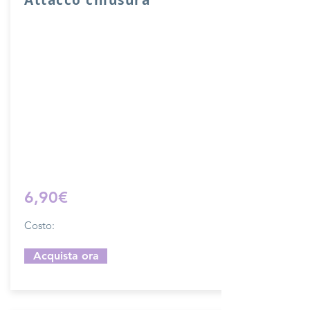
Attacco usato per chiusura sacche o
borse con fori di cucitura.
Lunghezza complessiva di ganci 10 cm,
larghezza 2 cm.
Il costo si riferisce ad una chiusura
completa.
Prodotto artigianalmente da noi e solo
su ordinazione.
Sfoglia la gallery per scegliere il
pellame che preferisci e scrivi il nome
del colore che desideri nell'apposito
campo.
6,90€
Costo:
Acquista ora