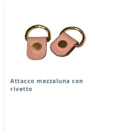
Attacco mezzaluna con
rivetto
Attacco mezzaluna con rivetto a vite in
vera pelle con anello per attacco
manico o tracolla.
Dimensione 4x2,5 cm, il costo si riferisce
ad una coppia di attacchi.
Prodotto artigianalmente da noi e solo
su ordinazione.