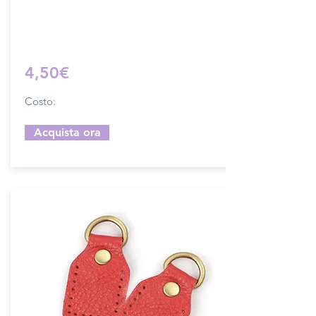
Sfoglia la gallery per scegliere il pellame
che preferisci e scrivi il nome del colore
che desideri nell'apposito campo.
4,50€
Costo:
Acquista ora