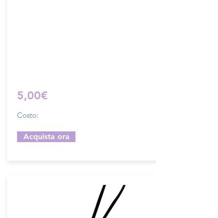
Dimensione 4x5 cm, il costo si riferisce
ad una coppia di attacchi.
Prodotto artigianalmente da noi e solo
su ordinazione.
Sfoglia la gallery per scegliere il
pellame che preferisci e scrivi il nome
del colore che desideri nell'apposito
campo.
5,00€
Costo:
Acquista ora