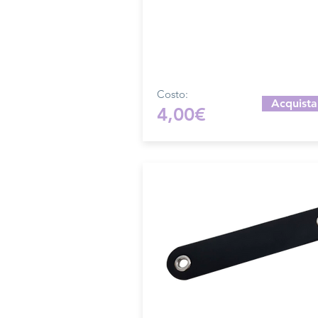
Lunghezza 10 cm.
Sfoglia la gallery per scegliere 
pellame che preferisci e scrivi i
nome del colore che desideri
nell'apposito campo.
Costo:
Acquista
4,00€