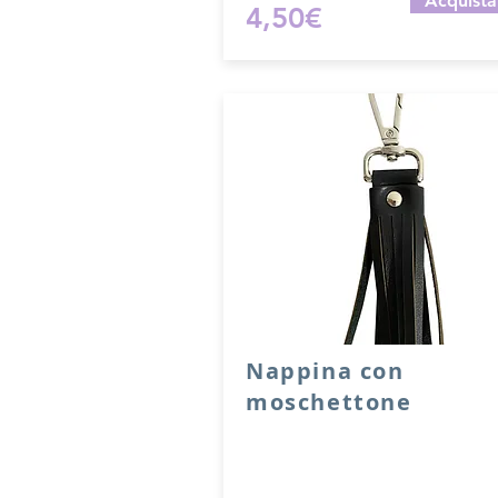
Acquista
4,50€
Nappina con
moschettone
Nappina con moschettone in ve
pelle.