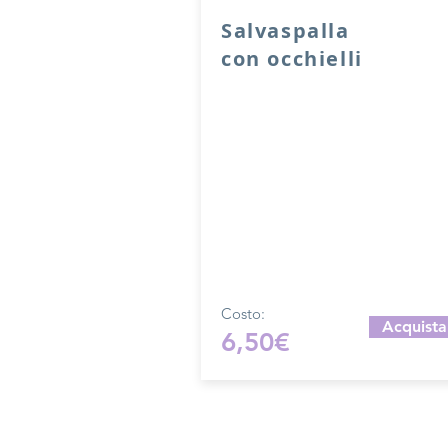
Salvaspalla
con occhielli
Salvaspalla in vera pelle con occhiel
accoppiata con salpa.
Dimensione 20,5x4 cm
Prodotto artigianalmente da noi 
su ordinazione.
Sfoglia la gallery per scegliere 
pellame che preferisci e scrivi i
nome del colore che desideri
nell'apposito campo.
Costo:
Acquista
6,50€