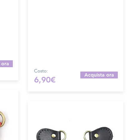
e
Lunghezza complessiva di ganci 10
cm, larghezza 2 cm.
e solo
Il costo si riferisce ad una chiusura
completa.
Prodotto artigianalmente da noi e solo
il
su ordinazione.
l
Sfoglia la gallery per scegliere il
pellame che preferisci e scrivi il
nome del colore che desideri
nell'apposito campo.
 ora
Costo:
Acquista ora
6,90€