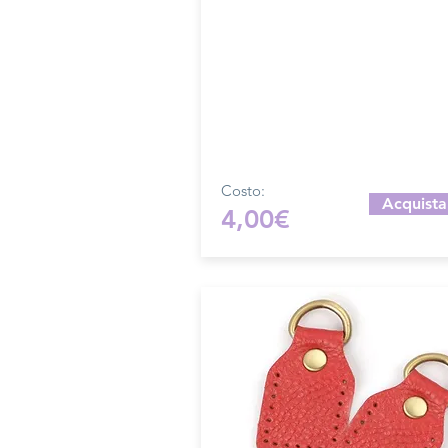
Dimensione foro 1 cm, diension
attacco 3,5 cm
Prodotto artigianalmente da noi 
su ordinazione.
Sfoglia la gallery per scegliere 
pellame che preferisci e scrivi i
nome del colore che desideri
nell'apposito campo.
Costo:
Acquista
4,00€