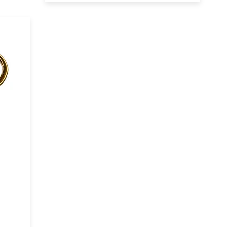
ite in
o