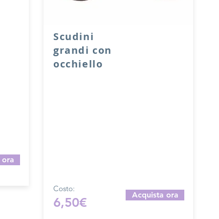
Scudini
grandi con
li,
occhiello
e solo
Una coppia di scudini grandi in VERA
PELLE accoppiata con salpa, con
il
occhiello.
Dimensione: 10x7 cm.
l
Prodotto artigianalmente da noi e solo
su ordinazione.
Sfoglia la gallery per scegliere il
pellame che preferisci e scrivi il
 ora
nome del colore che desideri
nell'apposito campo.
Costo:
Acquista ora
6,50€