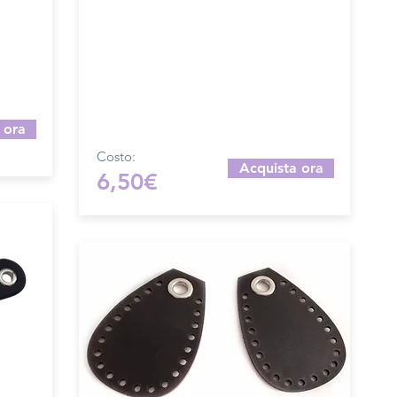
Dimensione 30x 4 cm.
Prodotto artigianalmente da noi e solo
il
su ordinazione.
l
Sfoglia la gallery per scegliere il
pellame che preferisci e scrivi il
nome del colore che desideri
nell'apposito campo.
 ora
Costo:
Acquista ora
6,50€