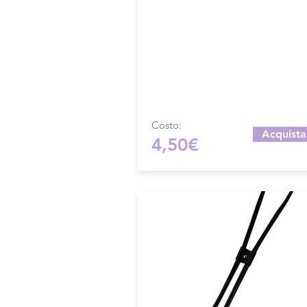
Dimensione 4x2,5 cm, il costo si
riferisce ad una coppia di attacchi
Prodotto artigianalmente da noi 
su ordinazione.
Sfoglia la gallery per scegliere il
pellame che preferisci e scrivi i
del colore che desideri nell'appo
campo.
Costo:
Acquista
4,50€