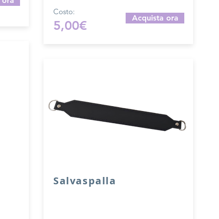
 ora
Costo:
Acquista ora
5,00€
Salvaspalla
ra
Salvaspalla in vera pelle accoppiata
con salpa e attacchi a mezzaluna.