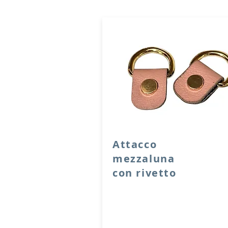
Attacco
mezzaluna
con rivetto
Attacco mezzaluna con rivetto a v
vera pelle con anello per attacc
manico o tracolla.