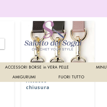
ACCESSORI BORSE in VERA PELLE
MINU
AMIGURUMI
FUORI TUTTO
Attacco
chiusura
zo con
Attacco usato per chiusura sacche o
borse con fori di cucitura.