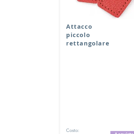
Attacco
piccolo
rettangolare
Attacco rettangolare di rinforzo i
pelle con anello per attacco man
tracolla.
Dimensione 4x5 cm, il costo si ri
ad una coppia di attacchi.
Prodotto artigianalmente da noi 
su ordinazione.
Sfoglia la gallery per scegliere 
pellame che preferisci e scrivi i
nome del colore che desideri
nell'apposito campo.
Costo: