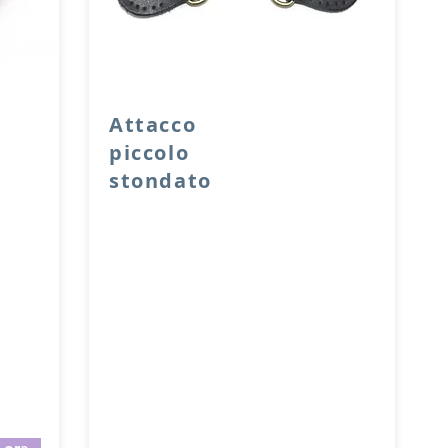
Attacco
piccolo
stondato
n vera
ico o
Attacco stondato di rinforzo in vera
ferisce
pelle con anello per attacco manico o
tracolla.
e solo
Dimensione 4x5 cm, il costo si riferisce
ad una coppia di attacchi.
Prodotto artigianalmente da noi e solo
il
su ordinazione.
l
Sfoglia la gallery per scegliere il
pellame che preferisci e scrivi il
nome del colore che desideri
nell'apposito campo.