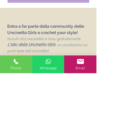
Entra a far parte della community delle
Uncinetto Girls e crochet your style!
Iscriviti alla newsletter e ricevi gratuitamente
L'abc delle Uncinetto Girls
un vocabolario sui
punti base dell'uncinetto!
Email
Phone
Whatsapp
Email
Unisciti alla mailing list
Acconsento al trattamento dei
miei dati personalit per finalità
commerciali. Leggi la Privacy
Policy