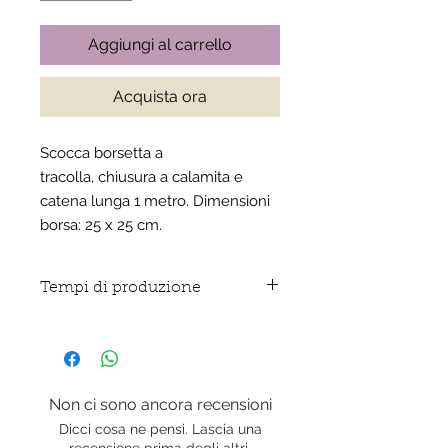
Aggiungi al carrello
Acquista ora
Scocca borsetta a
tracolla, chiusura a calamita e
catena lunga 1 metro. Dimensioni
borsa: 25 x 25 cm.
Tempi di produzione
Articolo realizzato da noi
artigianalmente e solo su
ordinazione pertanto i tempi di
produzione variano da 5 a 8 giorni
Non ci sono ancora recensioni
lavorativi.
Dicci cosa ne pensi. Lascia una
recensione prima degli altri.