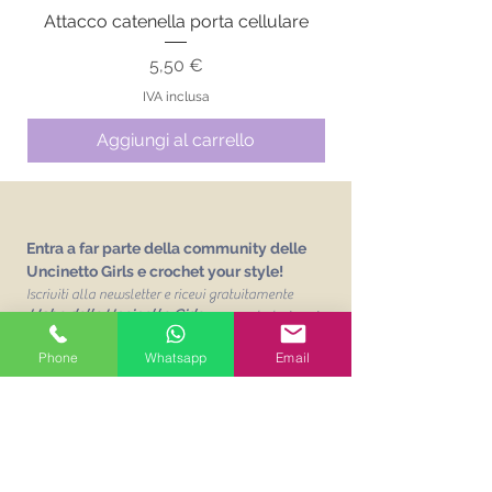
Attacco catenella porta cellulare
Prezzo
5,50 €
IVA inclusa
Aggiungi al carrello
Entra a far parte della community delle
Uncinetto Girls e crochet your style!
Iscriviti alla newsletter e ricevi gratuitamente
L'abc delle Uncinetto Girls
un vocabolario sui
punti base dell'uncinetto!
Phone
Whatsapp
Email
Email
Unisciti alla mailing list