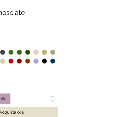
mosciate
ello
Acquista ora