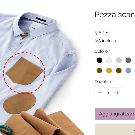
Pezza sca
Prezzo
5,60 €
IVA inclusa
Colore
*
Quantità
*
Aggiungi al carr