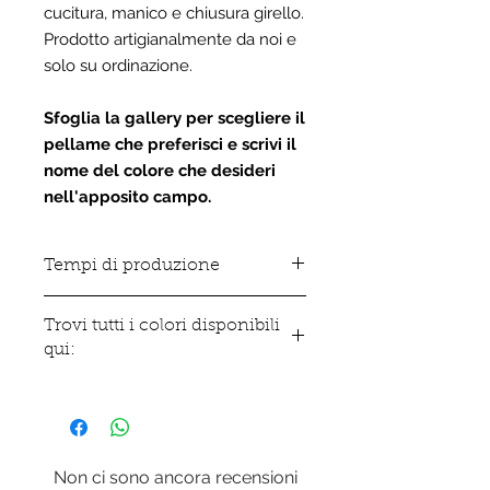
cucitura, manico e chiusura girello.
Prodotto artigianalmente da noi e
solo su ordinazione.
Sfoglia la gallery per scegliere il
pellame che preferisci e scrivi il
nome del colore che desideri
nell'apposito campo.
Tempi di produzione
Tutti gli articoli in vera pelle sono
Trovi tutti i colori disponibili
realizzati da noi artigianalmente e
qui:
solo su ordinazione pertanto i tempi
di produzione variano da 5 a 8 giorni
Clicca qui per sfogliare la gallary
lavorativi.
Non ci sono ancora recensioni