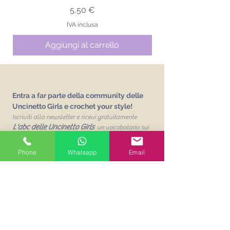
Prezzo
5,50 €
IVA inclusa
Aggiungi al carrello
Entra a far parte della community delle
Uncinetto Girls e crochet your style!
Iscriviti alla newsletter e ricevi gratuitamente
L'abc delle Uncinetto Girls
un vocabolario sui
punti base dell'uncinetto!
Phone
Whatsapp
Email
Email
Unisciti alla mailing list
Acconsento al trattamento dei
miei dati personalit per finalità
commerciali. Leggi la Privacy