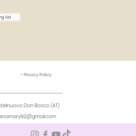
ng list
> Privacy Policy
lnuovo Don Bosco (AT)
eriamary92@gmail.com