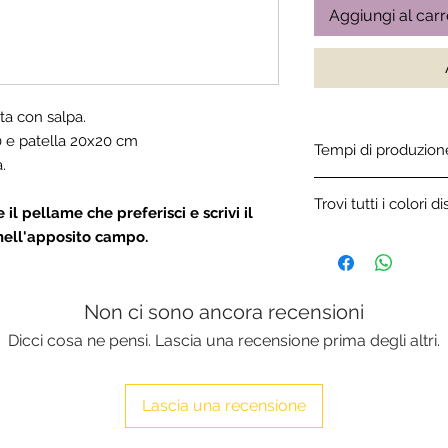
Aggiungi al carr
ta con salpa.
 e patella 20x20 cm
Tempi di produzion
.
Tutti gli articoli in 
Trovi tutti i colori di
artigianalmente e so
 il pellame che preferisci e scrivi il
di produzione variano
nell'apposito campo.
Clicca qui per sfogli
Non ci sono ancora recensioni
Dicci cosa ne pensi. Lascia una recensione prima degli altri.
Lascia una recensione