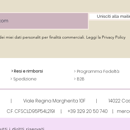
Unisciti alla maili
Attacco catenella porta cellulare
Vista rapida
i miei dati personalit per finalità commerciali. Leggi la Privacy Policy
Prezzo
5,50 €
IVA inclusa
> Resi e rimborsi
> Programma Fedeltà
> Spedizione
> B2B
gni | Viale Regina Margherita 10F | 14022 Caste
3 | C.F. CFSCLD95P54L219I |.
+39 329 20 50 740 |.
merc
ti i diritti riservati