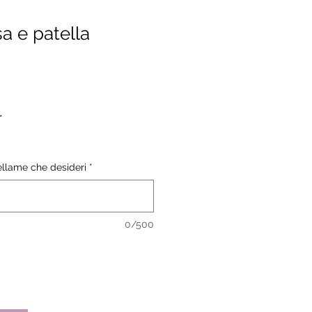
sa e patella
*
pellame che desideri
*
0/500